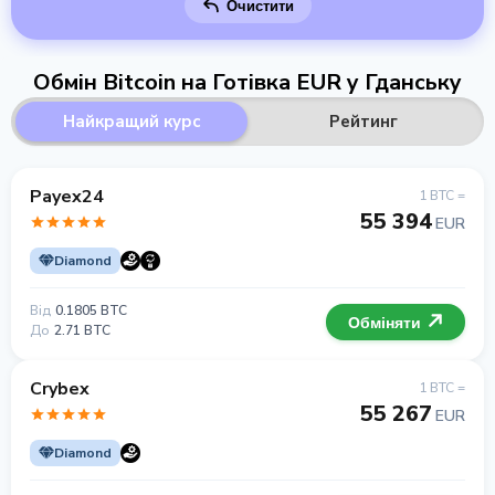
Очистити
Обмін Bitcoin на Готівка EUR у Гданську
Найкращий курс
Рейтинг
Payex24
1 BTC =
55 394
EUR
Diamond
Від
0.1805 BTC
Обміняти
До
2.71 BTC
Crybex
1 BTC =
55 267
EUR
Diamond