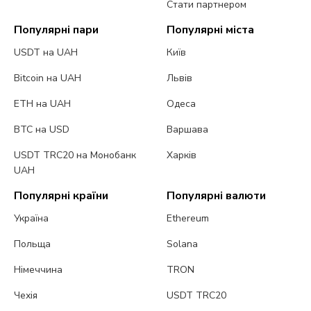
Стати партнером
Популярні пари
Популярні міста
USDT на UAH
Київ
Bitcoin на UAH
Львів
ETH на UAH
Одеса
BTC на USD
Варшава
USDT TRC20 на Монобанк
Харків
UAH
Популярні країни
Популярні валюти
Україна
Ethereum
Польща
Solana
Німеччина
TRON
Чехія
USDT TRC20