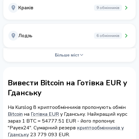
Краків
9 обмінників
Лодзь
6 обмінників
Більше міст
Вивести Bitcoin на Готівка EUR у
Гданську
На Kurslog 8 криптообмінників пропонують обмін
Bitcoin
на
Готівка EUR
у Гданську. Найкращий курс
зараз 1 BTC = 54777.51 EUR - його пропонує
"Payex24". Сумарний резерв
криптообмінників у
Гданську
23 779 093 EUR.