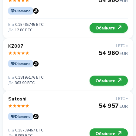
54 960
EUR
Diamond
Від
0.15465745 BTC
Обміняти
До
12.86 BTC
KZ007
1 BTC =
54 960
EUR
Diamond
Від
0.18195176 BTC
Обміняти
До
363.90 BTC
Satoshi
1 BTC =
54 957
EUR
Diamond
Від
0.15739457 BTC
Обміняти
До
9.098 BTC