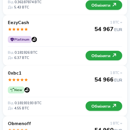
Від
0.36187874 BTC
Обміняти
До
5.43 BTC
EezyCash
1 BTC =
54 967
EUR
Platinum
Від
0.181926 BTC
Обміняти
До
6.37 BTC
0xbc1
1 BTC =
54 966
EUR
New
Від
0.18193193 BTC
Обміняти
До
4.55 BTC
Obmenoff
1 BTC =