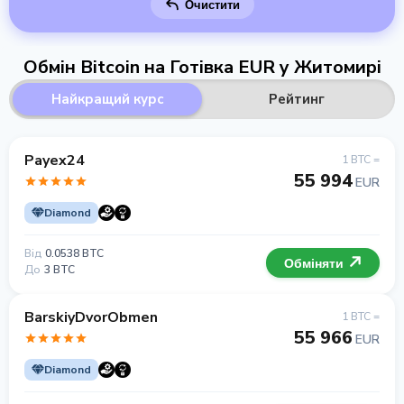
Очистити
Обмін Bitcoin на Готівка EUR у Житомирі
Найкращий курс
Рейтинг
Payex24
1 BTC =
55 994
EUR
Diamond
Від
0.0538 BTC
Обміняти
До
3 BTC
BarskiyDvorObmen
1 BTC =
55 966
EUR
Diamond