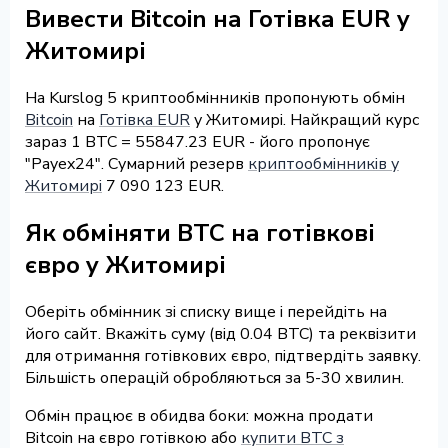
Вивести Bitcoin на Готівка EUR у
Житомирі
На Kurslog 5 криптообмінників пропонують обмін
Bitcoin
на
Готівка EUR
у Житомирі. Найкращий курс
зараз 1 BTC = 55847.23 EUR - його пропонує
"Payex24". Сумарний резерв
криптообмінників у
Житомирі
7 090 123 EUR.
Як обміняти BTC на готівкові
євро у Житомирі
Оберіть обмінник зі списку вище і перейдіть на
його сайт. Вкажіть суму (від 0.04 BTC) та реквізити
для отримання готівкових євро, підтвердіть заявку.
Більшість операцій обробляються за 5-30 хвилин.
Обмін працює в обидва боки: можна продати
Bitcoin на євро готівкою або
купити BTC з