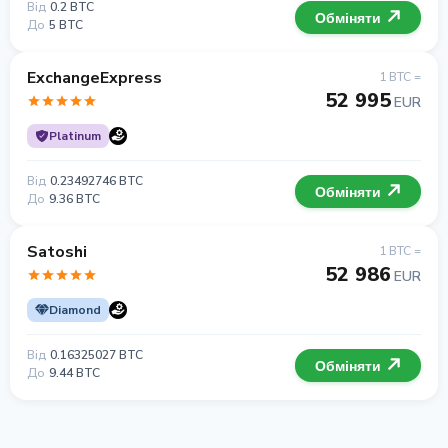
Від
0.2 BTC
Обміняти
До
5 BTC
ExchangeExpress
1 BTC =
52 995
EUR
Platinum
Від
0.23492746 BTC
Обміняти
До
9.36 BTC
Satoshi
1 BTC =
52 986
EUR
Diamond
Від
0.16325027 BTC
Обміняти
До
9.44 BTC