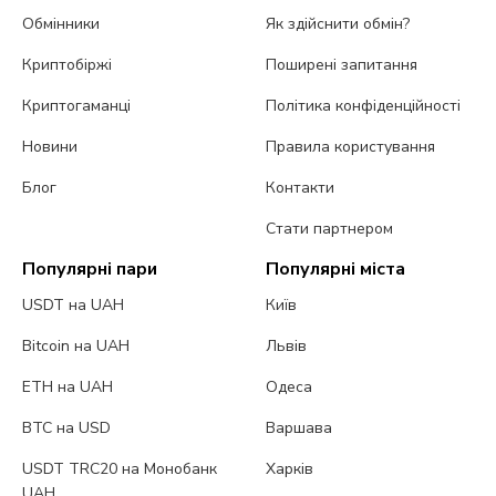
Обмінники
Як здійснити обмін?
Криптобіржі
Поширені запитання
Криптогаманці
Політика конфіденційності
Новини
Правила користування
Блог
Контакти
Стати партнером
Популярні пари
Популярні міста
USDT на UAH
Київ
Bitcoin на UAH
Львів
ETH на UAH
Одеса
BTC на USD
Варшава
USDT TRC20 на Монобанк
Харків
UAH