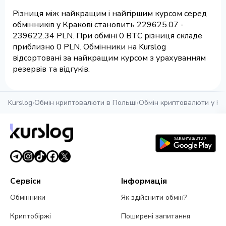
Різниця між найкращим і найгіршим курсом серед
обмінників у Кракові становить 229625.07 -
239622.34 PLN. При обміні 0 BTC різниця складе
приблизно 0 PLN. Обмінники на Kurslog
відсортовані за найкращим курсом з урахуванням
резервів та відгуків.
Kurslog
›
Обмін криптовалюти в Польщі
›
Обмін криптовалюти у Кр
Сервіси
Інформація
Обмінники
Як здійснити обмін?
Криптобіржі
Поширені запитання