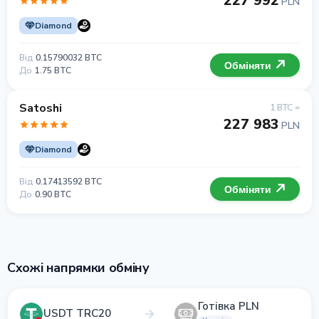
227 992
PLN
Diamond
Від
0.15790032 BTC
Обміняти
До
1.75 BTC
Satoshi
1 BTC =
227 983
PLN
Diamond
Від
0.17413592 BTC
Обміняти
До
0.90 BTC
Схожі напрямки обміну
Готівка PLN
USDT TRC20