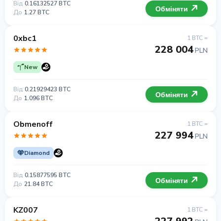
Від
0.16132527 BTC
Обміняти
До
1.27 BTC
0xbc1
1 BTC =
228 004
PLN
New
Від
0.21929423 BTC
Обміняти
До
1.096 BTC
Obmenoff
1 BTC =
227 994
PLN
Diamond
Від
0.15877595 BTC
Обміняти
До
21.84 BTC
KZ007
1 BTC =