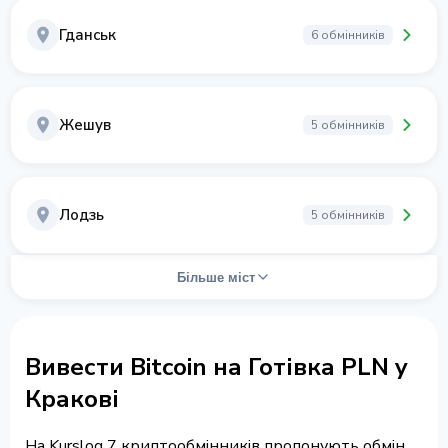
Гданськ
6 обмінників
Жешув
5 обмінників
Лодзь
5 обмінників
Більше міст
Вивести Bitcoin на Готівка PLN у
Кракові
На Kurslog 7 криптообмінників пропонують обмін