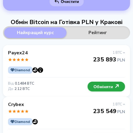
Очистити
Обмін Bitcoin на Готівка PLN у Кракові
Найкращий курс
Рейтинг
Payex24
1 BTC =
235 893
PLN
Diamond
Від
0.1484 BTC
Обміняти
До
2.12 BTC
Crybex
1 BTC =
235 549
PLN
Diamond