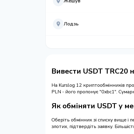
Жешув
Лодзь
Вивести USDT TRC20 на
На Kurslog 12 криптообмінників п
PLN - його пропонує "0xbc1". Сума
Як обміняти USDT у мер
Оберіть обмінник зі списку вище і 
злотих, підтвердіть заявку. Більшіс