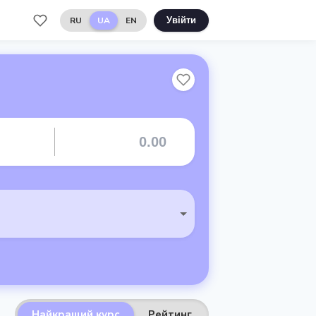
RU
UA
EN
Увійти
Найкращий курс
Рейтинг