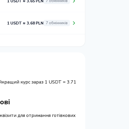
1 USDT ≈ 3.65 PLN
7 обмінників
1 USDT ≈ 3.68 PLN
7 обмінників
айкращий курс зараз 1 USDT = 3.71
ові
реквізити для отримання готівкових