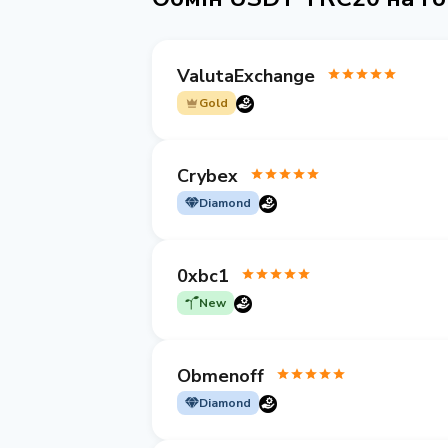
ValutaExchange
Gold
Crybex
Diamond
0xbc1
New
Obmenoff
Diamond