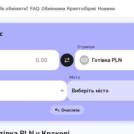
Як обміняти?
FAQ
Обмінники
Криптобіржі
Новини
с
Отримую
Готівка PLN
Місто
Виберіть місто
Очистити
тівка PLN у Кракові