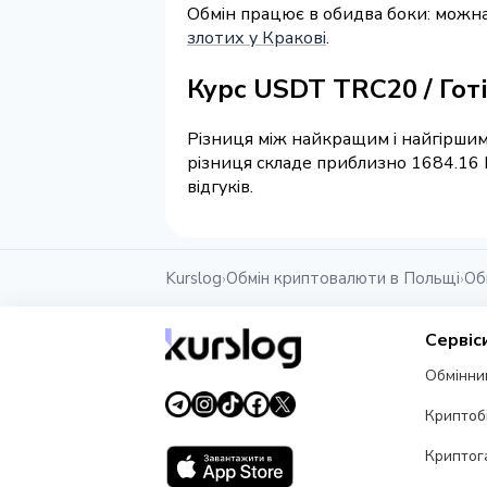
Обмін працює в обидва боки: можн
злотих у Кракові
.
Курс USDT TRC20 / Гот
Різниця між найкращим і найгіршим 
різниця складе приблизно 1684.16 
відгуків.
Kurslog
Обмін криптовалюти в Польщі
Об
›
›
Сервіс
Обмінни
Криптоб
Криптог