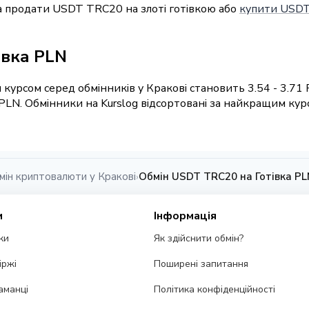
а продати USDT TRC20 на злоті готівкою або
купити USDT
івка PLN
курсом серед обмінників у Кракові становить 3.54 - 3.71
PLN. Обмінники на Kurslog відсортовані за найкращим кур
мін криптовалюти у Кракові
Обмін USDT TRC20 на Готівка PL
›
и
Інформація
ки
Як здійснити обмін?
іржі
Поширені запитання
аманці
Політика конфіденційності