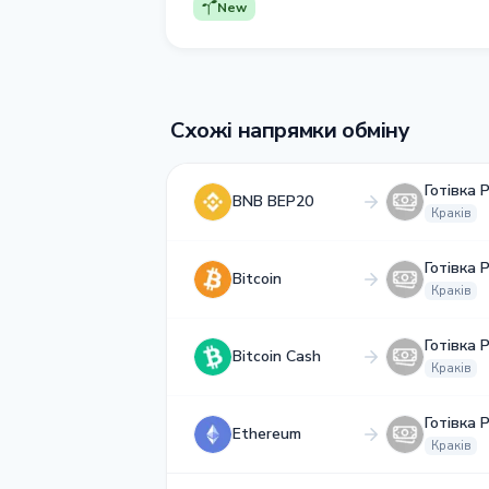
New
Схожі напрямки обміну
Готівка 
BNB BEP20
Краків
Готівка 
Bitcoin
Краків
Готівка 
Bitcoin Cash
Краків
Готівка 
Ethereum
Краків