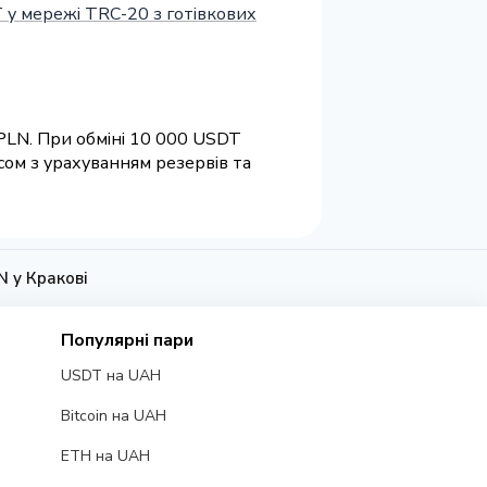
 у мережі TRC-20 з готівкових
 PLN. При обміні 10 000 USDT
сом з урахуванням резервів та
N у Кракові
Популярні пари
USDT на UAH
Bitcoin на UAH
ETH на UAH