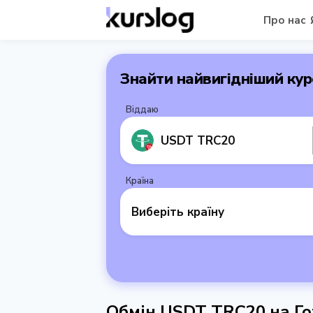
Про нас
Знайти найвигідніший кур
Віддаю
USDT TRC20
Країна
Виберіть країну
Обмін USDT TRC20 на Го