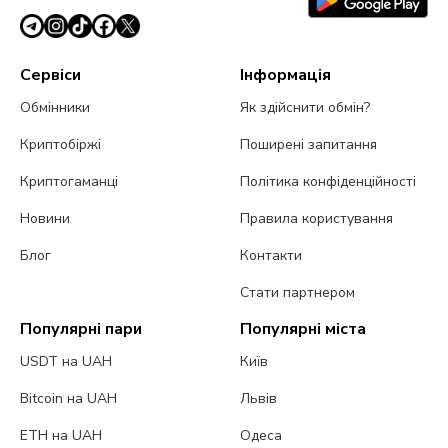
Сервіси
Інформація
Обмінники
Як здійснити обмін?
Криптобіржі
Поширені запитання
Криптогаманці
Політика конфіденційності
Новини
Правила користування
Блог
Контакти
Стати партнером
Популярні пари
Популярні міста
USDT на UAH
Київ
Bitcoin на UAH
Львів
ETH на UAH
Одеса