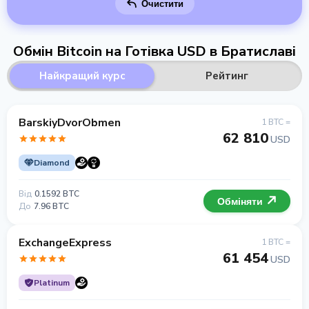
Очистити
Обмін Bitcoin на Готівка USD в Братиславі
Найкращий курс
Рейтинг
BarskiyDvorObmen
1 BTC =
62 810
USD
Diamond
Від
0.1592 BTC
Обміняти
До
7.96 BTC
ExchangeExpress
1 BTC =
61 454
USD
Platinum