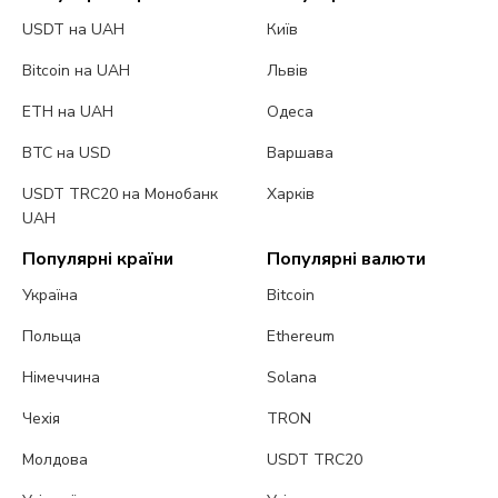
USDT на UAH
Київ
Bitcoin на UAH
Львів
ETH на UAH
Одеса
BTC на USD
Варшава
USDT TRC20 на Монобанк
Харків
UAH
Популярні країни
Популярні валюти
Україна
Bitcoin
Польща
Ethereum
Німеччина
Solana
Чехія
TRON
Молдова
USDT TRC20