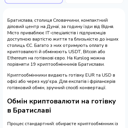
Братислава, столиця Словаччини, компактний
діловий центр на Дунаї, за годину їзди від Відня.
Місто приваблює IT-спеціалістів і підприємців
доступною вартістю життя та близькістю до інших
столиць ЄС. Багато з них отримують оплату в
криптовалюті й обмінюють USDT, Bitcoin або
Ethereum на готівкові євро. На Kurslog можна
порівняти 19 криптообмінників Братислави.
Криптообмінники видають готівку EUR та USD в
офісі або через кур'єра. Для експатів і фрілансерів
готівковий обмін, зручний спосіб конвертації.
Обмін криптовалюти на готівку
в Братиславі
Процес стандартний: обираєте криптообмінник із