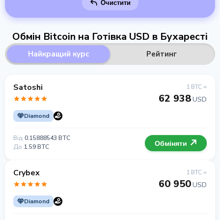
Очистити
Обмін Bitcoin на Готівка USD в Бухаресті
Найкращий курс
Рейтинг
Satoshi
1 BTC =
62 938
USD
Diamond
Від
0.15888543 BTC
Обміняти
До
1.59 BTC
Crybex
1 BTC =
60 950
USD
Diamond