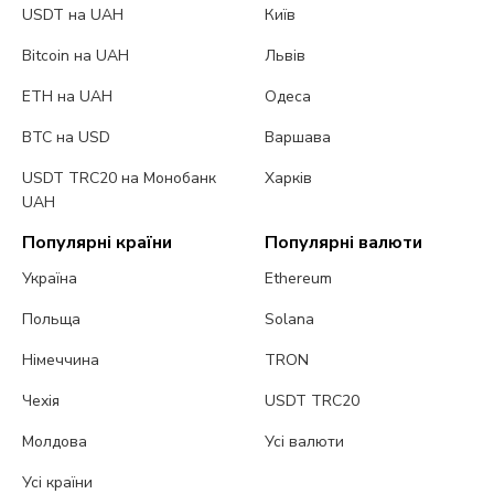
USDT на UAH
Київ
Bitcoin на UAH
Львів
ETH на UAH
Одеса
BTC на USD
Варшава
USDT TRC20 на Монобанк
Харків
UAH
Популярні країни
Популярні валюти
Україна
Ethereum
Польща
Solana
Німеччина
TRON
Чехія
USDT TRC20
Молдова
Усі валюти
Усі країни