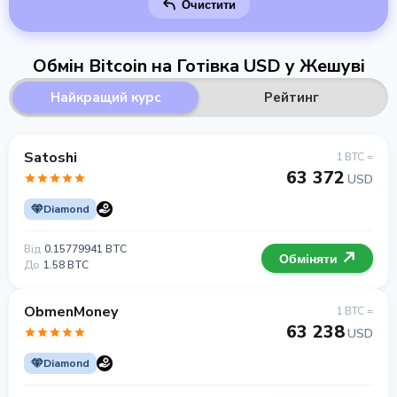
Очистити
Обмін Bitcoin на Готівка USD у Жешуві
Найкращий курс
Рейтинг
Satoshi
1 BTC =
63 372
USD
Diamond
Від
0.15779941 BTC
Обміняти
До
1.58 BTC
ObmenMoney
1 BTC =
63 238
USD
Diamond