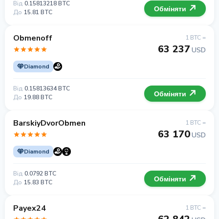
Від
0.15813218 BTC
Обміняти
До
15.81 BTC
Obmenoff
1 BTC =
63 237
USD
Diamond
Від
0.15813634 BTC
Обміняти
До
19.88 BTC
BarskiyDvorObmen
1 BTC =
63 170
USD
Diamond
Від
0.0792 BTC
Обміняти
До
15.83 BTC
Payex24
1 BTC =