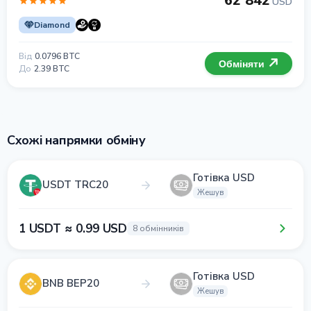
62 842
USD
Diamond
Від
0.0796 BTC
Обміняти
До
2.39 BTC
Схожі напрямки обміну
Готівка USD
USDT TRC20
Жешув
1 USDT ≈ 0.99 USD
8 обмінників
Готівка USD
BNB BEP20
Жешув