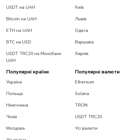
USDT на UAH
Київ
Bitcoin на UAH
Львів
ETH на UAH
Одеса
BTC на USD
Варшава
USDT TRC20 на Монобанк
Харків
UAH
Популярні країни
Популярні валюти
Україна
Ethereum
Польща
Solana
Німеччина
TRON
Чехія
USDT TRC20
Молдова
Усі валюти
Усі країни