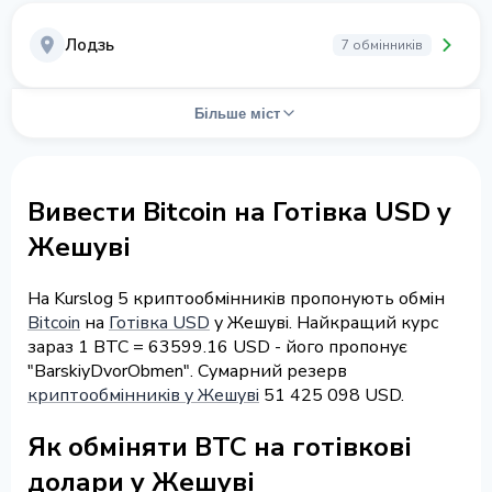
Лодзь
7 обмінників
Більше міст
Вивести Bitcoin на Готівка USD у
Жешуві
На Kurslog 5 криптообмінників пропонують обмін
Bitcoin
на
Готівка USD
у Жешуві. Найкращий курс
зараз 1 BTC = 63599.16 USD - його пропонує
"BarskiyDvorObmen". Сумарний резерв
криптообмінників у Жешуві
51 425 098 USD.
Як обміняти BTC на готівкові
долари у Жешуві