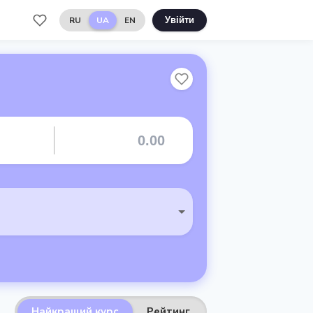
RU
UA
EN
Увійти
Найкращий курс
Рейтинг