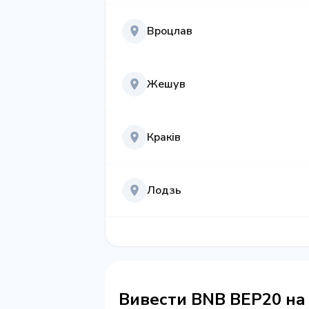
Вроцлав
Жешув
Краків
Лодзь
Вивести BNB BEP20 на 