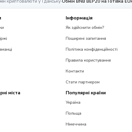
мін криптовалюти у Гданську
Обмін BNB BEP20 на Готівка EUR
›
и
Інформація
ки
Як здійснити обмін?
іржі
Поширені запитання
аманці
Політика конфіденційності
Правила користування
Контакти
Стати партнером
рні міста
Популярні країни
Україна
Польща
Німеччина