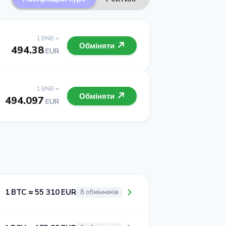
1 BNB =
Обміняти
494.38
EUR
1 BNB =
Обміняти
494.097
EUR
1 BTC ≈ 55 310 EUR
8 обмінників