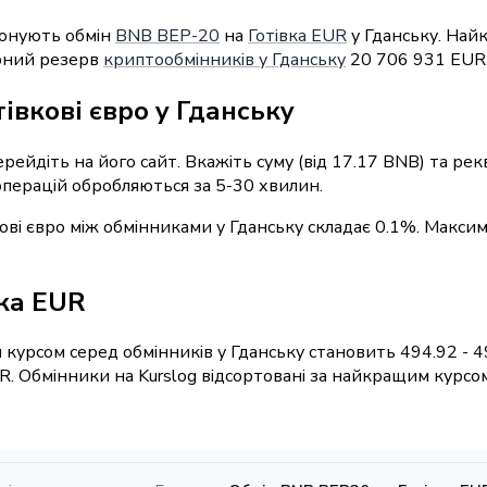
понують обмін
BNB BEP-20
на
Готівка EUR
у Гданську. Най
арний резерв
криптообмінників у Гданську
20 706 931 EUR
івкові євро у Гданську
ерейдіть на його сайт. Вкажіть суму (від 17.17 BNB) та ре
 операцій обробляються за 5-30 хвилин.
кові євро між обмінниками у Гданську складає 0.1%. Макси
вка EUR
 курсом серед обмінників у Гданську становить 494.92 - 
R. Обмінники на Kurslog відсортовані за найкращим курсо