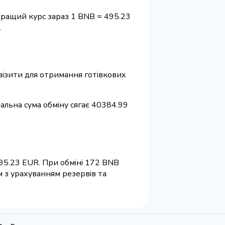
кращий курс зараз 1 BNB = 495.23
.
квізити для отримання готівкових
мальна сума обміну сягає 40384.99
495.23 EUR. При обміні 172 BNB
м з урахуванням резервів та