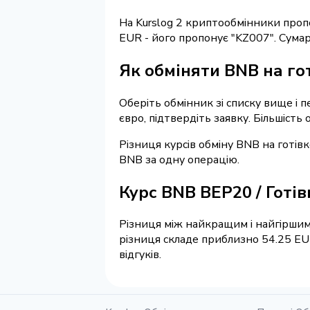
На Kurslog 2 криптообмінники про
EUR - його пропонує "KZ007". Сум
Як обміняти BNB на гот
Оберіть обмінник зі списку вище і п
євро, підтвердіть заявку. Більшість
Різниця курсів обміну BNB на готів
BNB за одну операцію.
Курс BNB BEP20 / Готі
Різниця між найкращим і найгіршим
різниця складе приблизно 54.25 EU
відгуків.