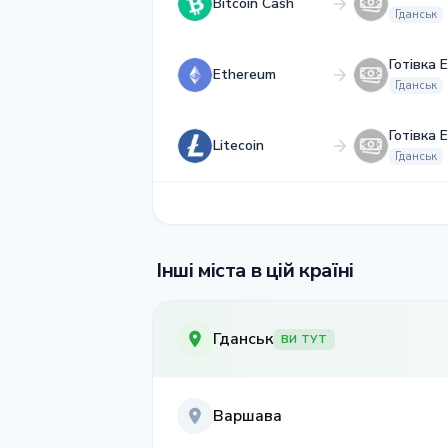
Bitcoin Cash
Гданськ
Готівка 
Ethereum
Гданськ
Готівка 
Litecoin
Гданськ
Інші міста в цій країні
Гданськ
ВИ ТУТ
Варшава