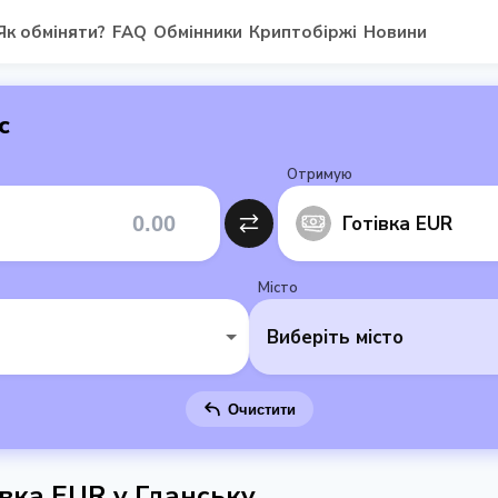
Як обміняти?
FAQ
Обмінники
Криптобіржі
Новини
с
Отримую
Готівка EUR
Місто
Виберіть місто
Очистити
вка EUR у Гданську