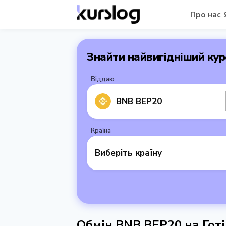
Про нас
Знайти найвигідніший кур
Віддаю
BNB BEP20
Країна
Виберіть країну
Обмін BNB BEP20 на Готі