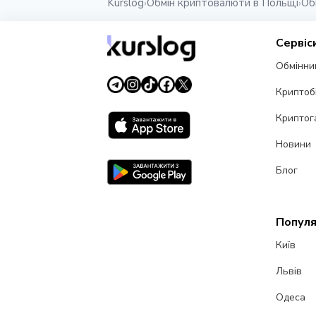
Kurslog
Обмін криптовалюти в Польщі
Об
›
›
Сервіс
Обмінни
Криптоб
Криптог
Новини
Блог
Популя
Київ
Львів
Одеса