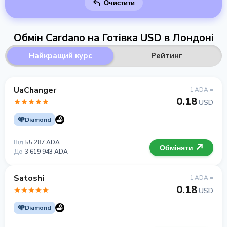
Очистити
Обмін Cardano на Готівка USD в Лондоні
Найкращий курс
Рейтинг
UaChanger
1 ADA =
0.18
USD
Diamond
Від
55 287 ADA
Обміняти
До
3 619 943 ADA
Satoshi
1 ADA =
0.18
USD
Diamond