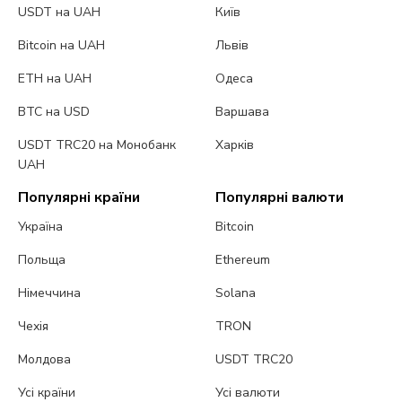
USDT на UAH
Київ
Bitcoin на UAH
Львів
ETH на UAH
Одеса
BTC на USD
Варшава
USDT TRC20 на Монобанк
Харків
UAH
Популярні країни
Популярні валюти
Україна
Bitcoin
Польща
Ethereum
Німеччина
Solana
Чехія
TRON
Молдова
USDT TRC20
Усі країни
Усі валюти