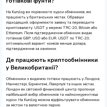
готівкові фунти?
На Kurslog ви порівнюєте курси обмінників, які
працюють у британських містах. Обравши
підходящий, оформлюєте заявку та переводите
криптовалюту. USDT у мережі TRC-20, Bitcoin або
Ethereum. Після підтвердження обмінник видає
готівкові GBP, USD або EUR. USDT по TRC-20,
оптимальний варіант: комісія менше долара,
підтвердження за хвилини.
Де працюють криптообмінники
у Великобританії?
Обмінники з видачею готівки працюють у Лондоні,
Манчестері, Бірмінгемі, Ліверпулі та інших містах.
Лондон як світовий фінансовий центр пропонує
найбільший вибір обмінників та найконкурентніші
курси. На Kurslog можна відфільтрувати обмінники
за містом та валютною парою.