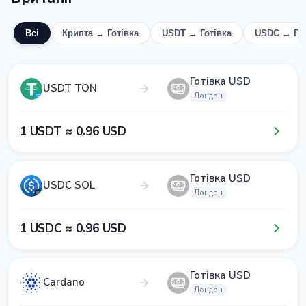
Всі
Крипта → Готівка
USDT → Готівка
USDC → Гот
Готівка USD
USDT TON
Лондон
1​ USDT ≈ 0​.9​6​ USD
Готівка USD
USDC SOL
Лондон
1​ USDC ≈ 0​.9​6​ USD
Готівка USD
Cardano
Лондон