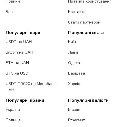
Новини
Правила користування
Блог
Контакти
Стати партнером
Популярні пари
Популярні міста
USDT на UAH
Київ
Bitcoin на UAH
Львів
ETH на UAH
Одеса
BTC на USD
Варшава
USDT TRC20 на Монобанк
Харків
UAH
Популярні країни
Популярні валюти
Україна
Bitcoin
Польща
Ethereum