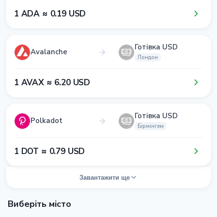
1​ ADA ≈ 0​.1​9​ USD
Готівка USD
Avalanche
Лондон
1​ AVAX ≈ 6​.2​0​ USD
Готівка USD
Polkadot
Бірмінгем
1​ DOT ≈ 0​.7​9​ USD
Завантажити ще
Виберіть місто