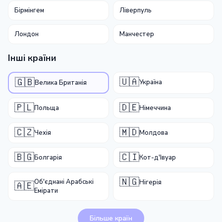
Бірмінгем
Ліверпуль
Лондон
Манчестер
Інші країни
🇺🇦
🇬🇧
Україна
Велика Британія
🇵🇱
🇩🇪
Польща
Німеччина
🇨🇿
🇲🇩
Чехія
Молдова
🇧🇬
🇨🇮
Болгарія
Кот-д'Івуар
🇳🇬
Об'єднані Арабські
Нігерія
🇦🇪
Емірати
Більше країн