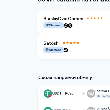
BarskiyDvorObmen
Diamond
Satoshi
Diamond
Схожі напрямки обміну
Готівка 
USDT TRC20
Ванкувер
Готівка 