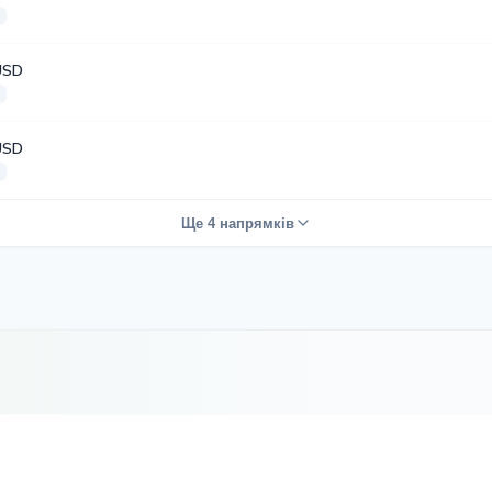
USD
USD
Ще 4 напрямків