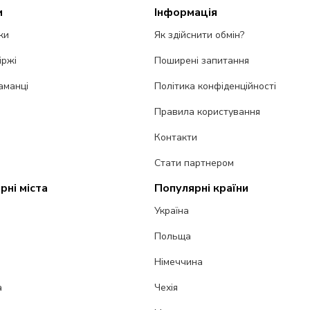
и
Інформація
ки
Як здійснити обмін?
іржі
Поширені запитання
аманці
Політика конфіденційності
Правила користування
Контакти
Стати партнером
рні міста
Популярні країни
Україна
Польща
Німеччина
а
Чехія