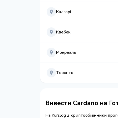
Калгарі
Квебек
Монреаль
Торонто
Вивести Cardano на Го
На Kurslog 2 криптообмінники про