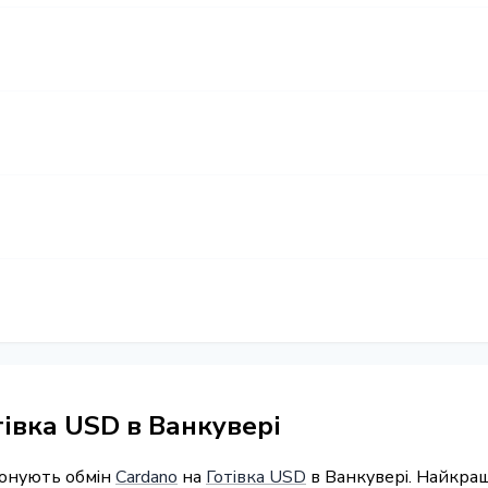
тівка USD в Ванкувері
понують обмін
Cardano
на
Готівка USD
в Ванкувері. Найкращ