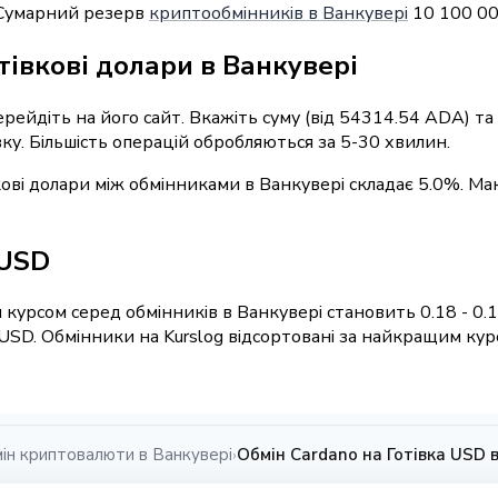
. Сумарний резерв
криптообмінників в Ванкувері
10 100 00
тівкові долари в Ванкувері
перейдіть на його сайт. Вкажіть суму (від 54314.54 ADA) т
вку. Більшість операцій обробляються за 5-30 хвилин.
кові долари між обмінниками в Ванкувері складає 5.0%. Ма
 USD
 курсом серед обмінників в Ванкувері становить 0.18 - 0.
USD. Обмінники на Kurslog відсортовані за найкращим кур
ін криптовалюти в Ванкувері
Обмін Cardano на Готівка USD 
›