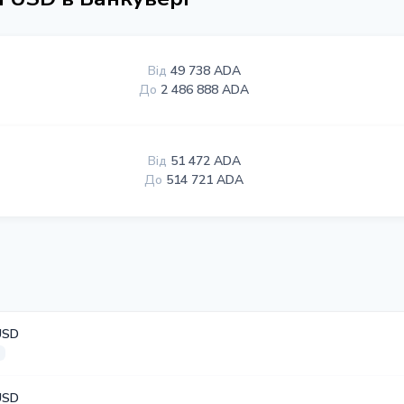
Від
49 738 ADA
До
2 486 888 ADA
Від
51 472 ADA
До
514 721 ADA
USD
USD