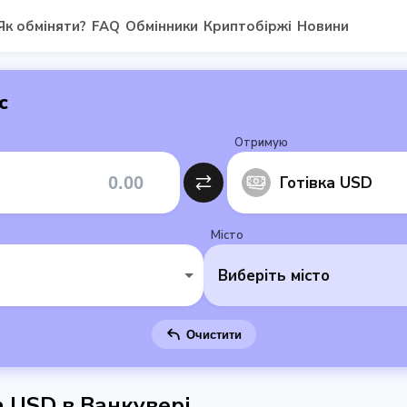
Як обміняти?
FAQ
Обмінники
Криптобіржі
Новини
с
Отримую
Готівка USD
Місто
Виберіть місто
Очистити
а USD в Ванкувері