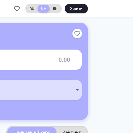
RU
UA
EN
Увійти
Найкращий курс
Рейтинг