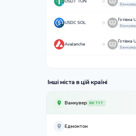
USDT TON
Ванкувер
Готівка 
USDC SOL
Ванкувер
Готівка 
Avalanche
Ванкувер
Інші міста в цій країні
Ванкувер
ВИ ТУТ
Едмонтон