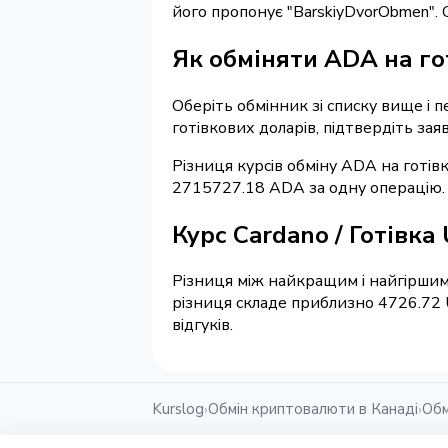
його пропонує "BarskiyDvorObmen"
Як обміняти ADA на го
Оберіть обмінник зі списку вище і 
готівкових доларів, підтвердіть зая
Різниця курсів обміну ADA на готів
2715727.18 ADA за одну операцію.
Курс Cardano / Готівка
Різниця між найкращим і найгіршим
різниця складе приблизно 4726.72 
відгуків.
Kurslog
Обмін криптовалюти в Канаді
Обм
›
›