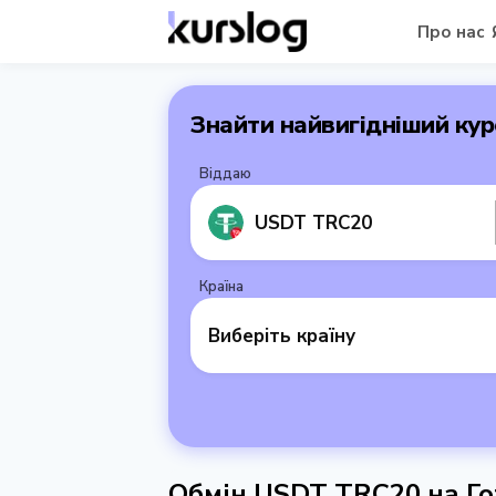
Про нас
Знайти найвигідніший кур
Віддаю
USDT TRC20
Країна
Виберіть країну
Обмін USDT TRC20 на Го