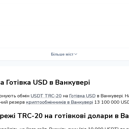
Більше міст
 Готівка USD в Ванкувері
понують обмін
USDT TRC-20
на
Готівка USD
в Ванкувері. 
арний резерв
криптообмінників в Ванкувері
13 100 000 USD
режі TRC-20 на готівкові долари в В