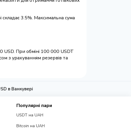
 реквізити для отримання готівкових
і складає 3.5%. Максимальна сума
00 USD. При обміні 100 000 USDT
сом з урахуванням резервів та
SD в Ванкувері
Популярні пари
USDT на UAH
Bitcoin на UAH