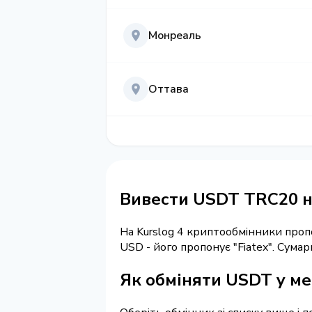
Монреаль
Оттава
Вивести USDT TRC20 на
На Kurslog 4 криптообмінники про
USD - його пропонує "Fiatex". Сум
Як обміняти USDT у ме