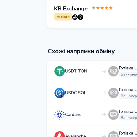
KB Exchange
Gold
Схожі напрямки обміну
Готівка 
USDT TON
Ванкувер
Готівка 
USDC SOL
Ванкувер
Готівка 
Cardano
Ванкувер
Готівка 
Avalanche