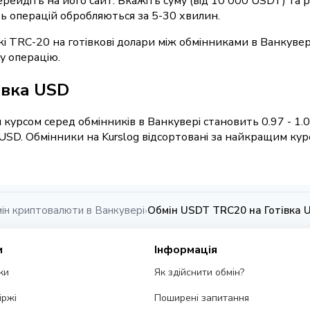
перейдіть на його сайт. Вкажіть суму (від 10 000 USDT) та
сть операцій обробляються за 5-30 хвилин.
і TRC-20 на готівкові долари між обмінниками в Ванкувер
у операцію.
івка USD
 курсом серед обмінників в Ванкувері становить 0.97 - 1.
USD. Обмінники на Kurslog відсортовані за найкращим кур
ін криптовалюти в Ванкувері
Обмін USDT TRC20 на Готівка U
›
и
Інформація
ки
Як здійснити обмін?
іржі
Поширені запитання