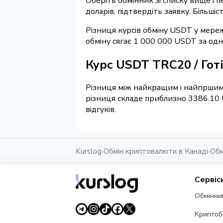
Оберіть обмінник зі списку вище і 
доларів, підтвердіть заявку. Більші
Різниця курсів обміну USDT у мереж
обміну сягає 1 000 000 USDT за одн
Курс USDT TRC20 / Гот
Різниця між найкращим і найгіршим
різниця складе приблизно 3386.10 
відгуків.
Kurslog
Обмін криптовалюти в Канаді
Обм
›
›
Сервіс
Обмінни
Криптоб