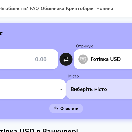
Як обміняти?
FAQ
Обмінники
Криптобіржі
Новини
с
Отримую
Готівка USD
Місто
Виберіть місто
Очистити
тівка USD в Ванкувері