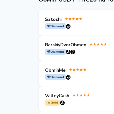
Satoshi
Diamond
BarskiyDvorObmen
Diamond
ObminMe
Diamond
ValleyCash
Gold