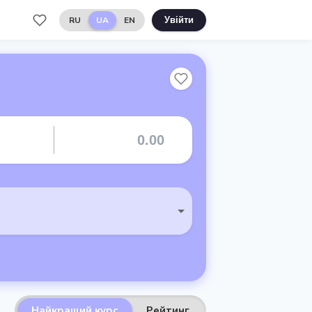
RU
UA
EN
Увійти
Найкращий курс
Рейтинг