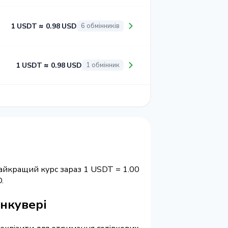
1 USDT ≈ 0.98 USD
6 обмінників
1 USDT ≈ 0.98 USD
1 обмінник
Найкращий курс зараз 1 USDT = 1.00
.
анкувері