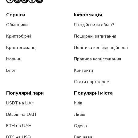
Сервіси
Інформація
Обмінники
Як здійснити обмін?
Криптобіржі
Поширені запитання
Криптогаманці
Політика конфіденційності
Новини
Правила користування
Блог
Контакти
Стати партнером
Популярні пари
Популярні міста
USDT на UAH
Київ
Bitcoin на UAH
Львів
ETH на UAH
Одеса
BTC на USD
Варшава