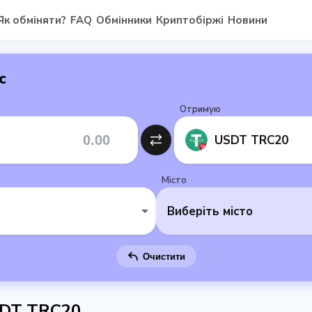
Як обміняти?
FAQ
Обмінники
Криптобіржі
Новини
с
Отримую
USDT TRC20
Місто
Виберіть місто
Очистити
SDT TRC20