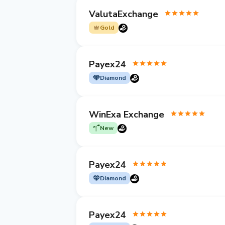
ValutaExchange
Gold
Payex24
Diamond
WinExa Exchange
New
Payex24
Diamond
Payex24