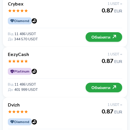
Crybex
1 USDT =
0.87
EUR
Diamond
Від
11 486 USDT
Обміняти
До
344 570 USDT
EezyCash
1 USDT =
0.87
EUR
Platinum
Від
11 486 USDT
Обміняти
До
401 999 USDT
Dvizh
1 USDT =
0.87
EUR
Diamond