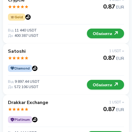
Crypcie
0.87
EUR
Gold
Від
11 440 USDT
Обміняти
До
400 387 USDT
Satoshi
1 USDT =
0.87
EUR
Diamond
Від
9 897.44 USDT
Обміняти
До
572 106 USDT
Drakkar Exchange
1 USDT =
0.87
EUR
Platinum