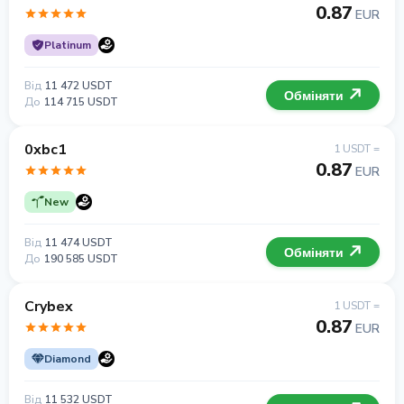
0.87
EUR
Platinum
Від
11 472 USDT
Обміняти
До
114 715 USDT
0xbc1
1 USDT =
0.87
EUR
New
Від
11 474 USDT
Обміняти
До
190 585 USDT
Crybex
1 USDT =
0.87
EUR
Diamond
Від
11 532 USDT