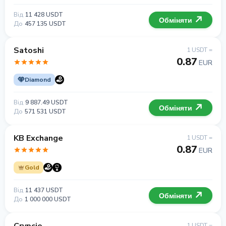
Від
11 428 USDT
Обміняти
До
457 135 USDT
Satoshi
1 USDT =
0.87
EUR
Diamond
Від
9 887.49 USDT
Обміняти
До
571 531 USDT
KB Exchange
1 USDT =
0.87
EUR
Gold
Від
11 437 USDT
Обміняти
До
1 000 000 USDT
1 USDT =