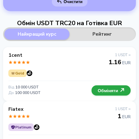
Очистити
Обмін USDT TRC20 на Готівка EUR
Найкращий курс
Рейтинг
1cent
1 USDT =
1.16
EUR
Gold
Від
10 000 USDT
Обміняти
До
100 000 USDT
Fiatex
1 USDT =
1
EUR
Platinum