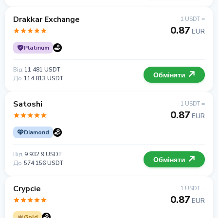
Drakkar Exchange
1 USDT =
0.87
EUR
Platinum
Від
11 481 USDT
Обміняти
До
114 813 USDT
Satoshi
1 USDT =
0.87
EUR
Diamond
Від
9 932.9 USDT
Обміняти
До
574 156 USDT
Crypcie
1 USDT =
0.87
EUR
Gold