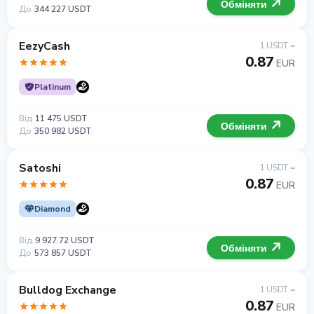
Обміняти
До
344 227 USDT
EezyCash
1 USDT =
0.87
EUR
Platinum
Від
11 475 USDT
Обміняти
До
350 982 USDT
Satoshi
1 USDT =
0.87
EUR
Diamond
Від
9 927.72 USDT
Обміняти
До
573 857 USDT
Bulldog Exchange
1 USDT =
0.87
EUR