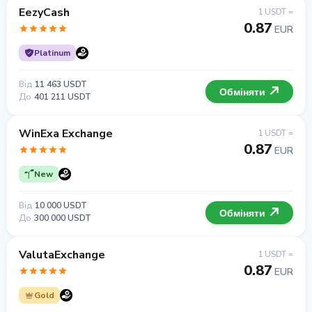
EezyCash
1 USDT =
0.87
EUR
Platinum
Від
11 463 USDT
Обміняти
До
401 211 USDT
WinExa Exchange
1 USDT =
0.87
EUR
New
Від
10 000 USDT
Обміняти
До
300 000 USDT
ValutaExchange
1 USDT =
0.87
EUR
Gold