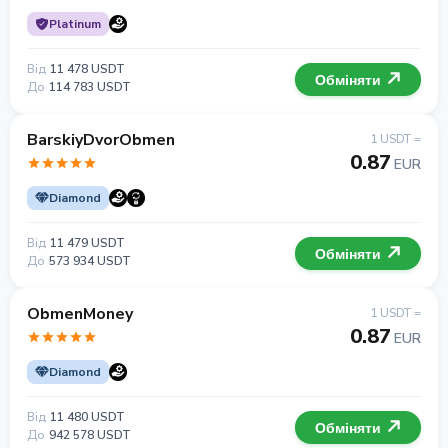
Platinum
Від
11 478 USDT
Обміняти
До
114 783 USDT
BarskiyDvorObmen
1 USDT =
0.87
EUR
Diamond
Від
11 479 USDT
Обміняти
До
573 934 USDT
ObmenMoney
1 USDT =
0.87
EUR
Diamond
Від
11 480 USDT
Обміняти
До
942 578 USDT