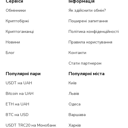
Сервіси
Інформація
Обмінники
Як здійснити обмін?
Криптобіржі
Поширені запитання
Криптогаманці
Політика конфіденційності
Новини
Правила користування
Блог
Контакти
Стати партнером
Популярні пари
Популярні міста
USDT на UAH
Київ
Bitcoin на UAH
Львів
ETH на UAH
Одеса
BTC на USD
Варшава
USDT TRC20 на Монобанк
Харків