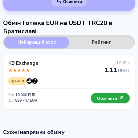
Очистити
Обмін Готівка EUR на USDT TRC20 в
Братиславі
Найкращий курс
Рейтинг
KB Exchange
1 EUR =
1.11
USDT
Gold
Від
10 000 EUR
Обміняти
До
899 747 EUR
Схожі напрямки обміну