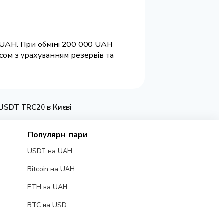
0 UAH. При обміні 200 000 UAH
сом з урахуванням резервів та
 USDT TRC20 в Києві
Популярні пари
USDT на UAH
Bitcoin на UAH
ETH на UAH
BTC на USD