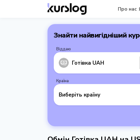
Про нас
Знайти найвигідніший кур
Віддаю
Готівка UAH
Країна
Виберіть країну
Обмін Готівка UAH на U