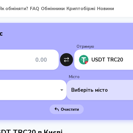
Як обміняти?
FAQ
Обмінники
Криптобіржі
Новини
с
Отримую
USDT TRC20
Місто
Виберіть місто
Очистити
SDT TRC20 в Києві