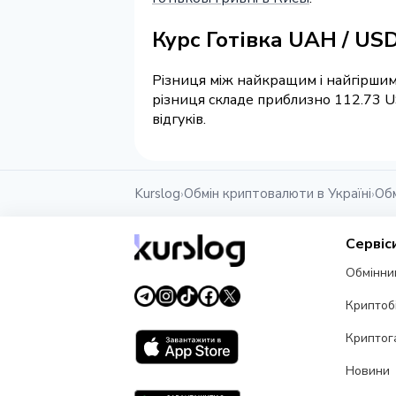
Курс Готівка UAH / US
Різниця між найкращим і найгіршим
різниця складе приблизно 112.73 U
відгуків.
Kurslog
Обмін криптовалюти в Україні
Обм
›
›
Сервіс
Обмінни
Криптоб
Криптог
Новини