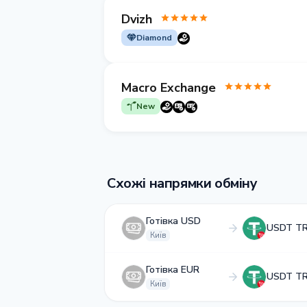
Dvizh
Diamond
Macro Exchange
New
Схожі напрямки обміну
Готівка USD
USDT T
Київ
Готівка EUR
USDT T
Київ