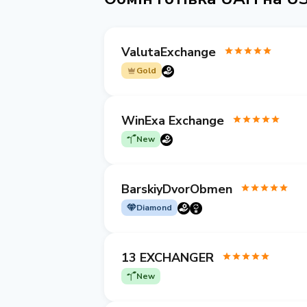
ValutaExchange
Gold
WinExa Exchange
New
BarskiyDvorObmen
Diamond
13 EXCHANGER
New