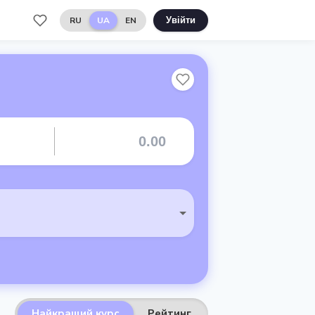
RU
UA
EN
Увійти
Найкращий курс
Рейтинг