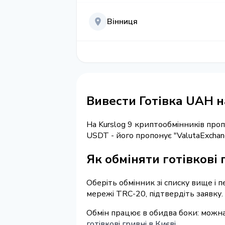
Вінниця
Вивести Готівка UAH н
На Kurslog 9 криптообмінників про
USDT - його пропонує "ValutaExcha
Як обміняти готівкові 
Оберіть обмінник зі списку вище і 
мережі TRC-20, підтвердіть заявку.
Обмін працює в обидва боки: можна
готівкові гривні в Києві
.