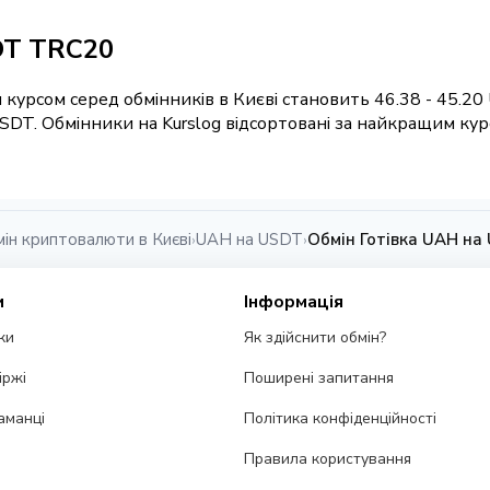
DT TRC20
 курсом серед обмінників в Києві становить 46.38 - 45.2
SDT. Обмінники на Kurslog відсортовані за найкращим кур
ін криптовалюти в Києві
UAH на USDT
Обмін Готівка UAH на
›
›
и
Інформація
ки
Як здійснити обмін?
іржі
Поширені запитання
аманці
Політика конфіденційності
Правила користування