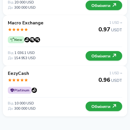
Від
20 000 USD
Обміняти
До
300 000 USD
Macro Exchange
1 USD =
0.97
USDT
New
Від
1 036.1 USD
Обміняти
До
154 953 USD
EezyCash
1 USD =
0.96
USDT
Platinum
Від
10 000 USD
Обміняти
До
300 000 USD