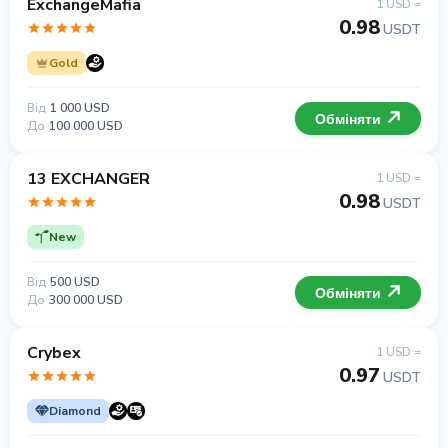
ExchangeMafia
1 USD =
0.98
USDT
Gold
Від
1 000 USD
Обміняти
До
100 000 USD
13 EXCHANGER
1 USD =
0.98
USDT
New
Від
500 USD
Обміняти
До
300 000 USD
Crybex
1 USD =
0.97
USDT
Diamond