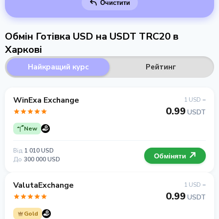
Очистити
Обмін Готівка USD на USDT TRC20 в
Харкові
Найкращий курс
Рейтинг
WinExa Exchange
1 USD =
0.99
USDT
New
Від
1 010 USD
Обміняти
До
300 000 USD
ValutaExchange
1 USD =
0.99
USDT
Gold