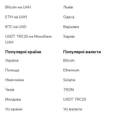
Bitcoin на UAH
Львів
ETH на UAH
Одеса
BTC на USD
Варшава
USDT TRC20 на Монобанк
Харків
UAH
Популярні країни
Популярні валюти
Україна
Bitcoin
Польща
Ethereum
Німеччина
Solana
Чехія
TRON
Молдова
USDT TRC20
Усі країни
Усі валюти