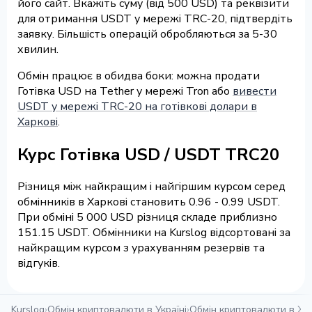
його сайт. Вкажіть суму (від 500 USD) та реквізити
для отримання USDT у мережі TRC-20, підтвердіть
заявку. Більшість операцій обробляються за 5-30
хвилин.
Обмін працює в обидва боки: можна продати
Готівка USD на Tether у мережі Tron або
вивести
USDT у мережі TRC-20 на готівкові долари в
Харкові
.
Курс Готівка USD / USDT TRC20
Різниця між найкращим і найгіршим курсом серед
обмінників в Харкові становить 0.96 - 0.99 USDT.
При обміні 5 000 USD різниця складе приблизно
151.15 USDT. Обмінники на Kurslog відсортовані за
найкращим курсом з урахуванням резервів та
відгуків.
Kurslog
›
Обмін криптовалюти в Україні
›
Обмін криптовалюти в Ха