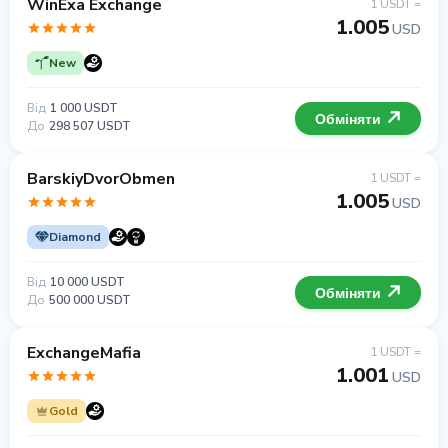
WinExa Exchange
1 USDT =
1.005
USD
New
Від
1 000 USDT
Обміняти
До
298 507 USDT
BarskiyDvorObmen
1 USDT =
1.005
USD
Diamond
Від
10 000 USDT
Обміняти
До
500 000 USDT
ExchangeMafia
1 USDT =
1.001
USD
Gold