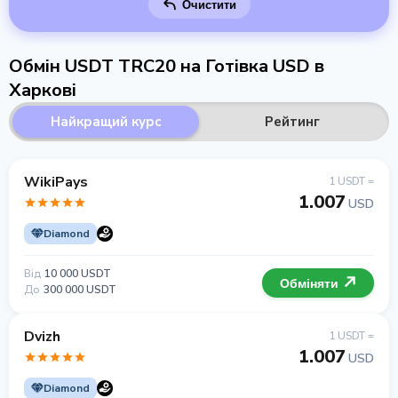
Очистити
Обмін USDT TRC20 на Готівка USD в
Харкові
Найкращий курс
Рейтинг
WikiPays
1 USDT =
1.007
USD
Diamond
Від
10 000 USDT
Обміняти
До
300 000 USDT
Dvizh
1 USDT =
1.007
USD
Diamond