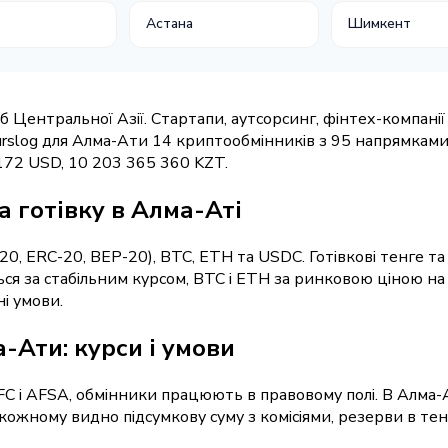
Астана
Шимкент
б Центральної Азії. Стартапи, аутсорсинг, фінтех-компанії
Kurslog для Алма-Ати 14 криптообмінників з 95 напрямками
 172 USD, 10 203 365 360 KZT.
 готівку в Алма-Аті
 ERC-20, BEP-20), BTC, ETH та USDC. Готівкові тенге та 
ся за стабільним курсом, BTC і ETH за ринковою ціною на
і умови.
Ати: курси і умови
FC і AFSA, обмінники працюють в правовому полі. В Алма-А
 кожному видно підсумкову суму з комісіями, резерви в тен