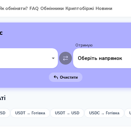
Як обміняти?
FAQ
Обмінники
Криптобіржі
Новини
с
Отримую
Оберіть напрямок
Очистити
ті
USD
USDT → Готівка
USDT → USD
USDC → Готівка