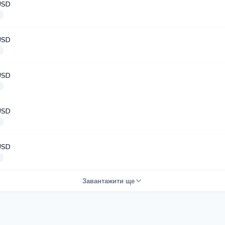
USD
а
USD
а
USD
а
USD
а
USD
а
Завантажити ще