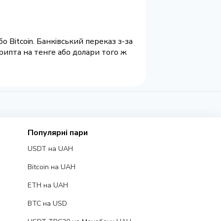
Bitcoin. Банківський переказ з-за
рипта на тенге або долари того ж
Популярні пари
USDT на UAH
Bitcoin на UAH
ETH на UAH
BTC на USD