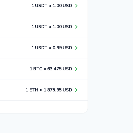
1​ USDT ≈ 1​.0​0​ USD
1​ USDT ≈ 1​.0​0​ USD
1​ USDT ≈ 0​.9​9​ USD
1​ BTC ≈ 6​3​ 4​7​5​ USD
1​ ETH ≈ 1​ 8​7​5​.9​5​ USD