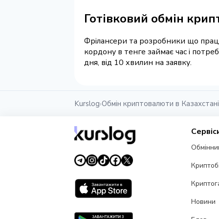
Готівковий обмін крип
Фрілансери та розробники що працю
кордону в тенге займає час і потре
дня, від 10 хвилин на заявку.
Kurslog
Обмін криптовалюти в Казахстані
›
Сервіс
Обмінни
Криптоб
Криптог
Новини