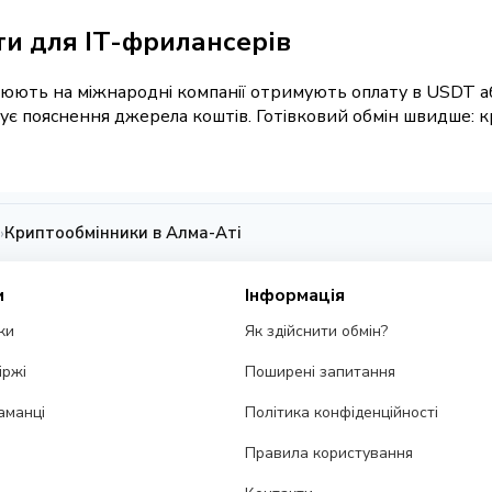
ти для IT-фрилансерів
ють на міжнародні компанії отримують оплату в USDT або 
бує пояснення джерела коштів. Готівковий обмін швидше: к
Криптообмінники в Алма-Аті
›
и
Інформація
ки
Як здійснити обмін?
іржі
Поширені запитання
аманці
Політика конфіденційності
Правила користування