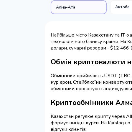
Актобе
Алма-Ата
Найбільше місто Казахстану та IT-ха
технологічного бізнесу країни. На 
долари, сумарні резерви - $12 466
Обмін криптовалюти на
Обмінники приймають USDT (TRC-20,
кур'єром. Стейблкоїни конвертують
обмінники пропонують індивідуальн
Криптообмінники Алма-
Казахстан регулює крипту через AI
формує вигідні курси. На Kurslog по
відгуки клієнтів.