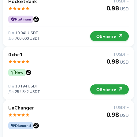
PocketBank
1 USDT =
0.98
USD
Platinum
Від
10 041 USDT
Обміняти
До
700 000 USDT
0xbc1
1 USDT =
0.98
USD
New
Від
10 194 USDT
Обміняти
До
254 842 USDT
UaChanger
1 USDT =
0.98
USD
Diamond