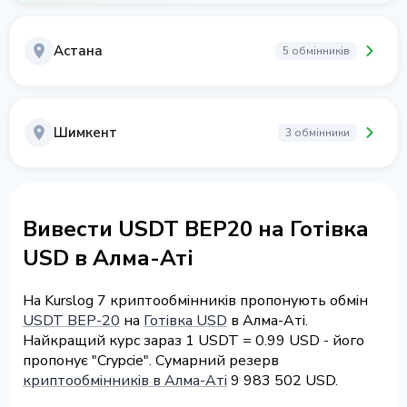
Астана
5 обмінників
Шимкент
3 обмінники
Вивести USDT BEP20 на Готівка
USD в Алма-Аті
На Kurslog 7 криптообмінників пропонують обмін
USDT BEP-20
на
Готівка USD
в Алма-Аті.
Найкращий курс зараз 1 USDT = 0.99 USD - його
пропонує "Crypcie". Сумарний резерв
криптообмінників в Алма-Аті
9 983 502 USD.