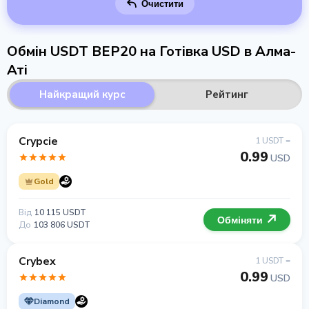
Очистити
Обмін USDT BEP20 на Готівка USD в Алма-
Аті
Найкращий курс
Рейтинг
Crypcie
1 USDT =
0.99
USD
Gold
Від
10 115 USDT
Обміняти
До
103 806 USDT
Crybex
1 USDT =
0.99
USD
Diamond