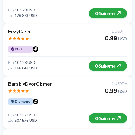
Від
10 128 USDT
Обміняти
До
126 873 USDT
EezyCash
1 USDT =
0.99
USD
Platinum
Від
10 128 USDT
Обміняти
До
166 643 USDT
BarskiyDvorObmen
1 USDT =
0.99
USD
Diamond
Від
10 152 USDT
Обміняти
До
507 576 USDT