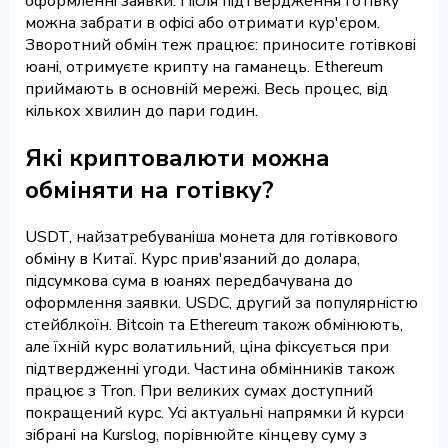
оформленні заявки. Після підтвердження готівку
можна забрати в офісі або отримати кур'єром.
Зворотний обмін теж працює: приносите готівкові
юані, отримуєте крипту на гаманець. Ethereum
приймають в основній мережі. Весь процес, від
кількох хвилин до пари годин.
Які криптовалюти можна
обміняти на готівку?
USDT, найзатребуваніша монета для готівкового
обміну в Китаї. Курс прив'язаний до долара,
підсумкова сума в юанях передбачувана до
оформлення заявки. USDC, другий за популярністю
стейблкоїн. Bitcoin та Ethereum також обмінюють,
але їхній курс волатильний, ціна фіксується при
підтвердженні угоди. Частина обмінників також
працює з Tron. При великих сумах доступний
покращений курс. Усі актуальні напрямки й курси
зібрані на Kurslog, порівнюйте кінцеву суму з