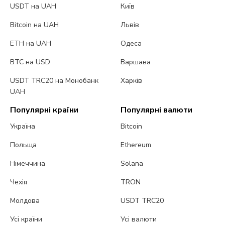
USDT на UAH
Київ
Bitcoin на UAH
Львів
ETH на UAH
Одеса
BTC на USD
Варшава
USDT TRC20 на Монобанк
Харків
UAH
Популярні країни
Популярні валюти
Україна
Bitcoin
Польща
Ethereum
Німеччина
Solana
Чехія
TRON
Молдова
USDT TRC20
Усі країни
Усі валюти