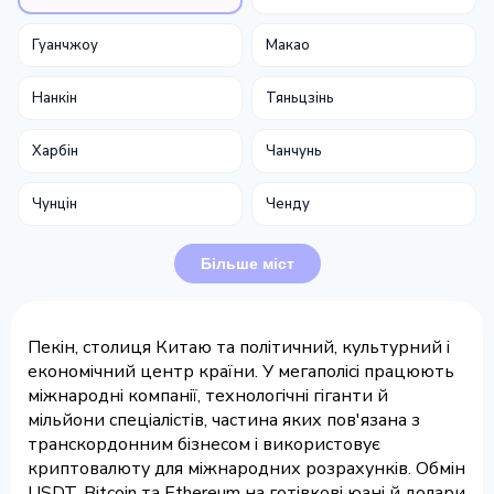
Гуанчжоу
Макао
Нанкін
Тяньцзінь
Харбін
Чанчунь
Чунцін
Ченду
Більше міст
Пекін, столиця Китаю та політичний, культурний і
економічний центр країни. У мегаполісі працюють
міжнародні компанії, технологічні гіганти й
мільйони спеціалістів, частина яких пов'язана з
транскордонним бізнесом і використовує
криптовалюту для міжнародних розрахунків. Обмін
USDT, Bitcoin та Ethereum на готівкові юані й долари