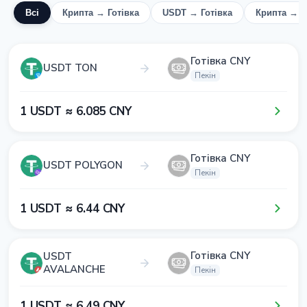
Всі
Крипта → Готівка
USDT → Готівка
Крипта → 
Готівка CNY
USDT TON
Пекін
1​ USDT ≈ 6​.0​8​5​ CNY
Готівка CNY
USDT POLYGON
Пекін
1​ USDT ≈ 6​.4​4​ CNY
Готівка CNY
USDT
AVALANCHE
Пекін
1​ USDT ≈ 6​.4​9​ CNY