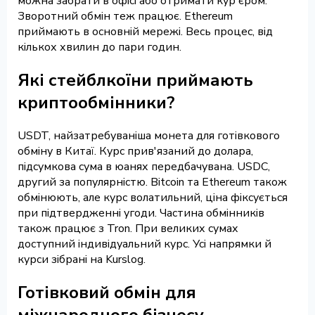
можна забрати в офісі або отримати кур'єром.
Зворотний обмін теж працює. Ethereum
приймають в основній мережі. Весь процес, від
кількох хвилин до пари годин.
Які стейблкоїни приймають
криптообмінники?
USDT, найзатребуваніша монета для готівкового
обміну в Китаї. Курс прив'язаний до долара,
підсумкова сума в юанях передбачувана. USDC,
другий за популярністю. Bitcoin та Ethereum також
обмінюють, але курс волатильний, ціна фіксується
при підтвердженні угоди. Частина обмінників
також працює з Tron. При великих сумах
доступний індивідуальний курс. Усі напрямки й
курси зібрані на Kurslog.
Готівковий обмін для
міжнародного бізнесу