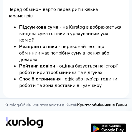
Перед обміном варто перевірити кілька
параметрів:
Підсумкова сума
- на Kurslog відображається
кінцева сума готівки з урахуванням усіх
комісій
Резерви готівки
- переконайтеся, що
обмінник має потрібну суму в юанях або
доларах
Рейтинг довіри
- оцінка базується на історії
роботи криптообмінника та відгуках
Спосіб отримання
- офіс або кур'єр, години
роботи та зона доставки в Гуанчжоу
Kurslog
›
Обмін криптовалюти в Китаї
›
Криптообмінники в Гуанчж