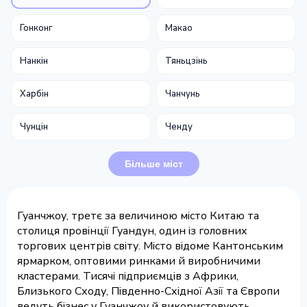
Гонконг
Макао
Нанкін
Тяньцзінь
Харбін
Чанчунь
Чунцін
Ченду
Більше міст
Гуанчжоу, третє за величиною місто Китаю та
столиця провінції Гуандун, один із головних
торгових центрів світу. Місто відоме Кантонським
ярмарком, оптовими ринками й виробничими
кластерами. Тисячі підприємців з Африки,
Близького Сходу, Південно-Східної Азії та Європи
ведуть бізнес у Гуанчжоу й використовують