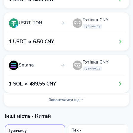
Готівка CNY
USDT TON
Гуанчжоу
1​ USDT ≈ 6​.5​0​ CNY
Готівка CNY
Solana
Гуанчжоу
1​ SOL ≈ 4​8​9​.5​5​ CNY
Завантажити ще
Інші міста - Китай
Пекін
Гуанчжоу