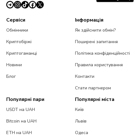
Сервіси
Інформація
Обмінники
Як здійснити обмін?
Криптобіржі
Поширені запитання
Криптогаманці
Політика конфіденційності
Новини
Правила користування
Блог
Контакти
Стати партнером
Популярні пари
Популярні міста
USDT на UAH
Київ
Bitcoin на UAH
Львів
ETH на UAH
Одеса