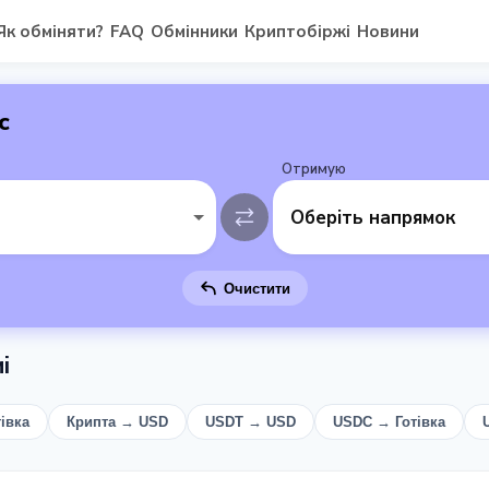
Як обміняти?
FAQ
Обмінники
Криптобіржі
Новини
с
Отримую
Оберіть напрямок
Очистити
і
івка
Крипта → USD
USDT → USD
USDC → Готівка