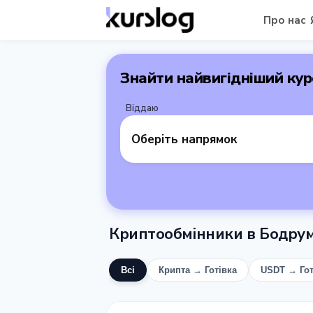
Про нас
Знайти найвигідніший кур
Віддаю
Оберіть напрямок
Криптообмінники в Бодрум
Всі
Крипта → Готівка
USDT → Гот