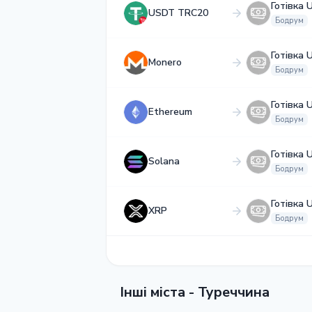
Готівка 
USDT TRC20
Бодрум
Готівка 
Monero
Бодрум
Готівка 
Ethereum
Бодрум
Готівка 
Solana
Бодрум
Готівка 
XRP
Бодрум
Інші міста - Туреччина