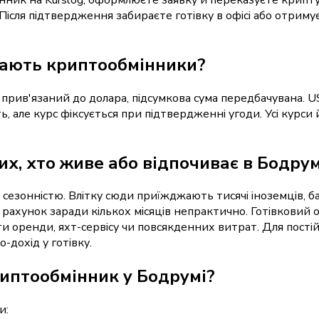
Після підтвердження забираєте готівку в офісі або отрим
мають криптообмінники?
 прив'язаний до долара, підсумкова сума передбачувана. 
ь, але курс фіксується при підтвердженні угоди. Усі курс
их, хто живе або відпочиває в Бодрум
сезонністю. Влітку сюди приїжджають тисячі іноземців, б
рахунок заради кількох місяців непрактично. Готівковий
ати оренди, яхт-сервісу чи повсякденних витрат. Для пос
-дохід у готівку.
иптообмінник у Бодрумі?
и: