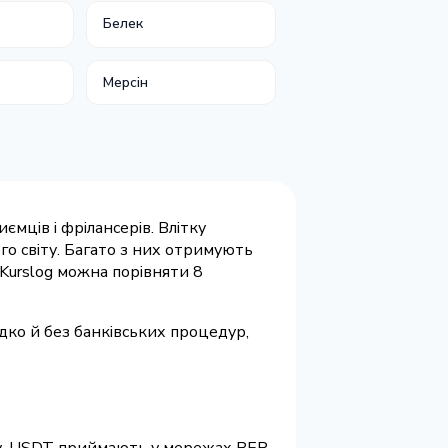
Белек
Мерсін
мців і фрілансерів. Влітку
го світу. Багато з них отримують
 Kurslog можна порівняти 8
дко й без банківських процедур,
ту. USDT приймають у мережах BEP-