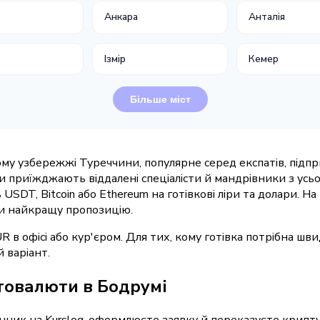
Анкара
Анталія
Ізмір
Кемер
Більше міст
му узбережжі Туреччини, популярне серед експатів, підприє
ди приїжджають віддалені спеціалісти й мандрівники з усьо
SDT, Bitcoin або Ethereum на готівкові ліри та долари. На
и найкращу пропозицію.
в офісі або кур'єром. Для тих, кому готівка потрібна шви
 варіант.
товалюти в Бодрумі
інник на Kurslog, оформлюєте заявку й переказуєте крип