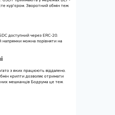
уєте кур'єром. Зворотний обмін теж
USDC доступний через ERC-20.
и й напрямки можна порівняти на
і
агато з яких працюють віддалено.
 обмін крипти дозволяє отримати
тійних мешканців Бодрума це теж