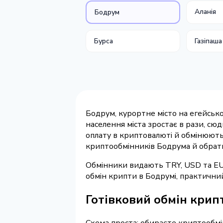
Аланія
Бодрум
Бурса
Газіпаша
Бодрум, курортне місто на егейсько
населення міста зростає в рази, сю
оплату в криптовалюті й обмінюють U
криптообмінників Бодрума й обрат
Обмінники видають TRY, USD та EUR 
обмін крипти в Бодрумі, практичний
Готівковий обмін крип
Схема проста: обираєте криптообм