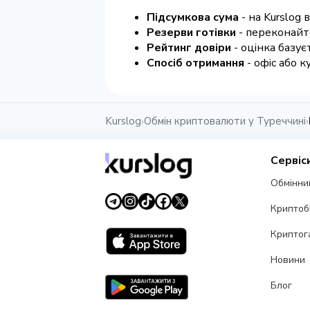
Підсумкова сума
- на Kurslog 
Резерви готівки
- переконайт
Рейтинг довіри
- оцінка базуєт
Спосіб отримання
- офіс або к
Kurslog
Обмін криптовалюти у Туреччині
›
›
Сервіс
Обмінни
Криптоб
Криптог
Новини
Блог