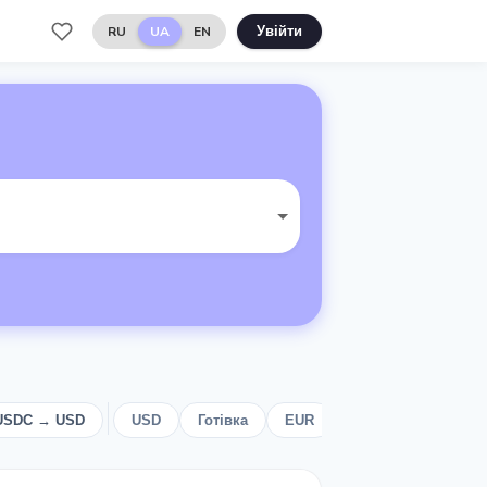
RU
UA
EN
Увійти
USDC → USD
USD
Готівка
EUR