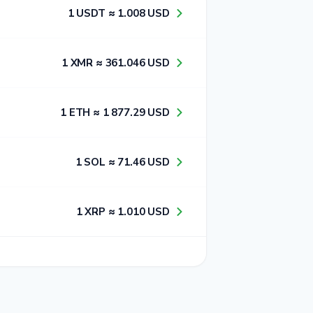
1​ USDT ≈ 1​.0​0​8​ USD
1​ XMR ≈ 3​6​1​.0​4​6​ USD
1​ ETH ≈ 1​ 8​7​7​.2​9​ USD
1​ SOL ≈ 7​1​.4​6​ USD
1​ XRP ≈ 1​.0​1​0​ USD