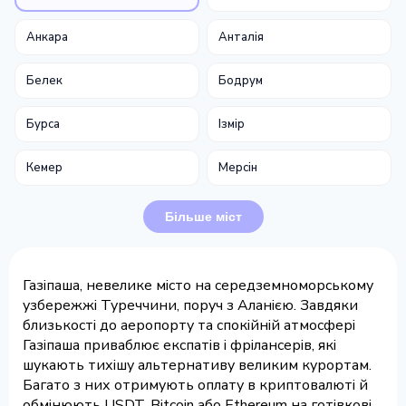
Анкара
Анталія
Белек
Бодрум
Бурса
Ізмір
Кемер
Мерсін
Більше міст
Газіпаша, невелике місто на середземноморському
узбережжі Туреччини, поруч з Аланією. Завдяки
близькості до аеропорту та спокійній атмосфері
Газіпаша приваблює експатів і фрілансерів, які
шукають тихішу альтернативу великим курортам.
Багато з них отримують оплату в криптовалюті й
обмінюють USDT, Bitcoin або Ethereum на готівкові