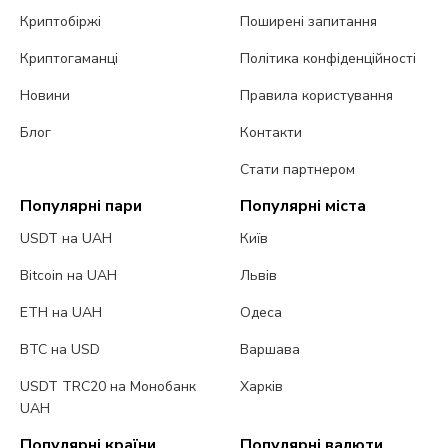
Криптобіржі
Поширені запитання
Криптогаманці
Політика конфіденційності
Новини
Правила користування
Блог
Контакти
Стати партнером
Популярні пари
Популярні міста
USDT на UAH
Київ
Bitcoin на UAH
Львів
ETH на UAH
Одеса
BTC на USD
Варшава
USDT TRC20 на Монобанк
Харків
UAH
Популярні країни
Популярні валюти