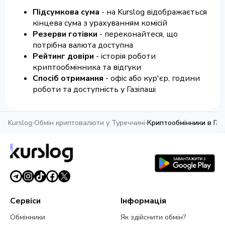
Підсумкова сума
- на Kurslog відображається
кінцева сума з урахуванням комісій
Резерви готівки
- переконайтеся, що
потрібна валюта доступна
Рейтинг довіри
- історія роботи
криптообмінника та відгуки
Спосіб отримання
- офіс або кур'єр, години
роботи та доступність у Газіпаші
Kurslog
›
Обмін криптовалюти у Туреччині
›
Криптообмінники в Газ
Сервіси
Інформація
Обмінники
Як здійснити обмін?