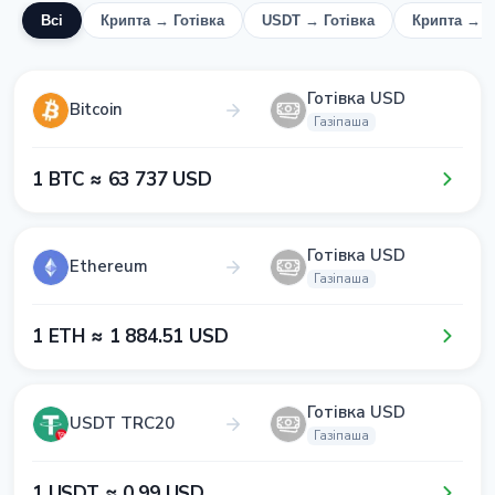
Всі
Крипта → Готівка
USDT → Готівка
Крипта → 
Готівка USD
Bitcoin
Газіпаша
1​ BTC ≈ 6​3​ 7​3​7​ USD
Готівка USD
Ethereum
Газіпаша
1​ ETH ≈ 1​ 8​8​4​.5​1​ USD
Готівка USD
USDT TRC20
Газіпаша
1​ USDT ≈ 0​.9​9​ USD