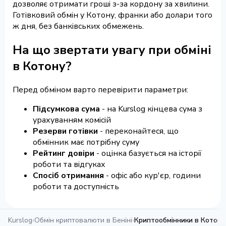
дозволяє отримати гроші з-за кордону за хвилини.
Готівковий обмін у Котону, франки або долари того
ж дня, без банківських обмежень.
На що звертати увагу при обміні
в Котону?
Перед обміном варто перевірити параметри:
Підсумкова сума
- на Kurslog кінцева сума з
урахуванням комісій
Резерви готівки
- переконайтеся, що
обмінник має потрібну суму
Рейтинг довіри
- оцінка базується на історії
роботи та відгуках
Спосіб отримання
- офіс або кур'єр, години
роботи та доступність
Kurslog
›
Обмін криптовалюти в Беніні
›
Криптообмінники в Котону