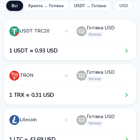
Всі
Крипта → Готівка
USDT → Готівка
USD
Готівка USD
USDT TRC20
Котону
1​ USDT ≈ 0​.9​3​ USD
Готівка USD
TRON
Котону
1​ TRX ≈ 0​.3​1​ USD
Готівка USD
Litecoin
Котону
1​ LTC ≈ 4​2​.6​9​ USD