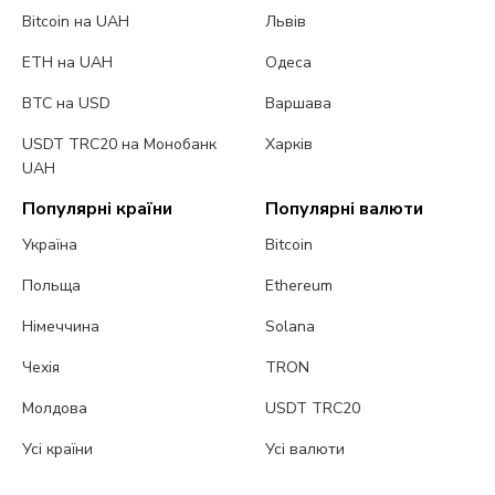
Bitcoin на UAH
Львів
ETH на UAH
Одеса
BTC на USD
Варшава
USDT TRC20 на Монобанк
Харків
UAH
Популярні країни
Популярні валюти
Україна
Bitcoin
Польща
Ethereum
Німеччина
Solana
Чехія
TRON
Молдова
USDT TRC20
Усі країни
Усі валюти