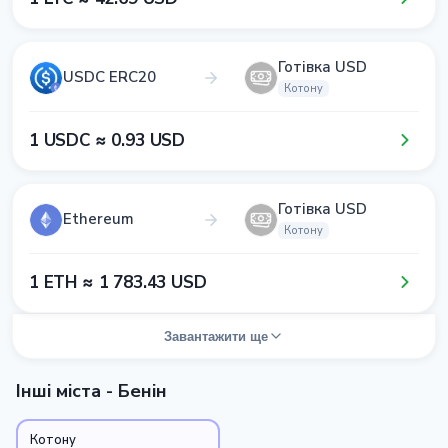
Готівка USD
USDC ERC20
Котону
1​ USDC ≈ 0​.9​3​ USD
Готівка USD
Ethereum
Котону
1​ ETH ≈ 1​ 7​8​3​.4​3​ USD
Завантажити ще
Інші міста - Бенін
Котону