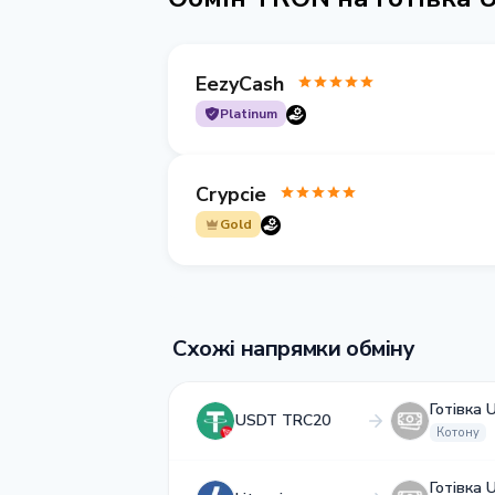
EezyCash
Platinum
Crypcie
Gold
Схожі напрямки обміну
Готівка 
USDT TRC20
Котону
Готівка 