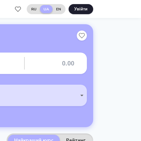
RU
UA
EN
Увійти
Найкращий курс
Рейтинг