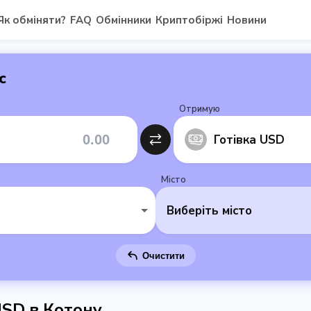
Як обміняти?
FAQ
Обмінники
Криптобіржі
Новини
с
Отримую
Готівка USD
Місто
Виберіть місто
Очистити
USD в Котону