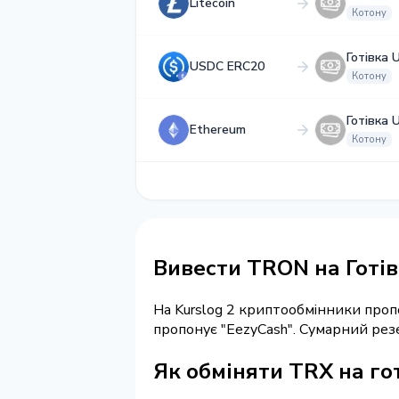
Litecoin
Котону
Готівка 
USDC ERC20
Котону
Готівка 
Ethereum
Котону
Вивести TRON на Готів
На Kurslog 2 криптообмінники про
пропонує "EezyCash". Сумарний ре
Як обміняти TRX на го