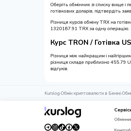
Оберіть обмінник зі списку вище і 
готівкових доларів, підтвердіть зая
Різниця курсів обміну TRX на готів
1320187.91 TRX за одну операцію.
Курс TRON / Готівка U
Різниця між найкращим і найгіршим 
різниця складе приблизно 455.79 U
відгуків.
Kurslog
Обмін криптовалюти в Беніні
Обм
›
›
Сервіс
Обмінни
Криптоб