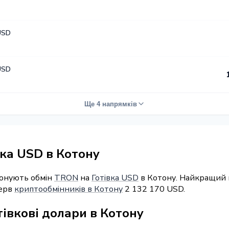
USD
USD
Ще 4 напрямків
ка USD в Котону
понують обмін
TRON
на
Готівка USD
в Котону. Найкращий к
зерв
криптообмінників в Котону
2 132 170 USD.
тівкові долари в Котону