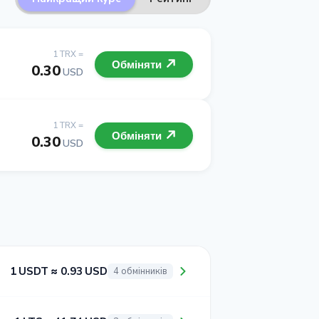
1 TRX =
Обміняти
0.30
USD
1 TRX =
Обміняти
0.30
USD
1 USDT ≈ 0.93 USD
4 обмінників