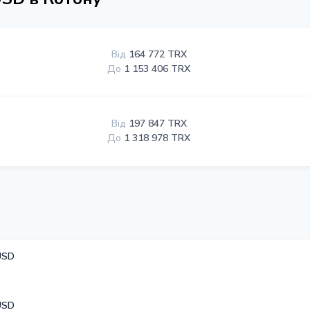
Від
164 772 TRX
До
1 153 406 TRX
Від
197 847 TRX
До
1 318 978 TRX
USD
USD