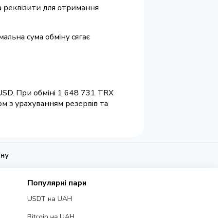
та реквізити для отримання
мальна сума обміну сягає
USD. При обміні 1 648 731 TRX
ом з урахуванням резервів та
ону
Популярні пари
USDT на UAH
Bitcoin на UAH