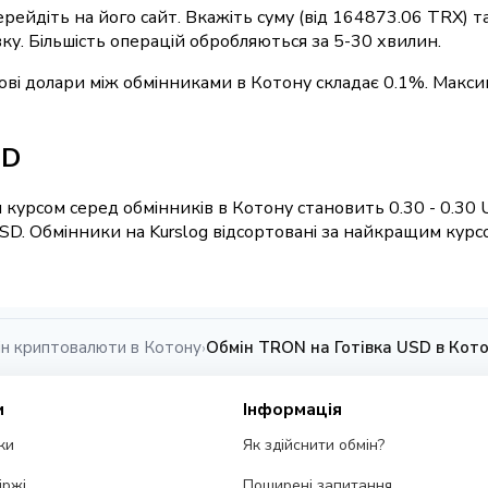
перейдіть на його сайт. Вкажіть суму (від 164873.06 TRX) 
вку. Більшість операцій обробляються за 5-30 хвилин.
кові долари між обмінниками в Котону складає 0.1%. Макси
SD
курсом серед обмінників в Котону становить 0.30 - 0.30 
SD. Обмінники на Kurslog відсортовані за найкращим курс
ін криптовалюти в Котону
Обмін TRON на Готівка USD в Кот
›
и
Інформація
ки
Як здійснити обмін?
іржі
Поширені запитання