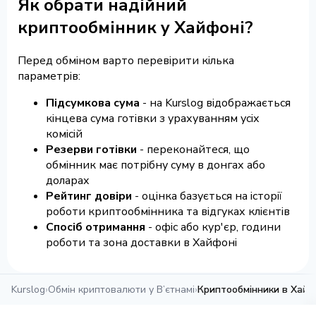
Як обрати надійний
криптообмінник у Хайфоні?
Перед обміном варто перевірити кілька
параметрів:
Підсумкова сума
- на Kurslog відображається
кінцева сума готівки з урахуванням усіх
комісій
Резерви готівки
- переконайтеся, що
обмінник має потрібну суму в донгах або
доларах
Рейтинг довіри
- оцінка базується на історії
роботи криптообмінника та відгуках клієнтів
Спосіб отримання
- офіс або кур'єр, години
роботи та зона доставки в Хайфоні
Kurslog
›
Обмін криптовалюти у В’єтнамі
›
Криптообмінники в Хайф