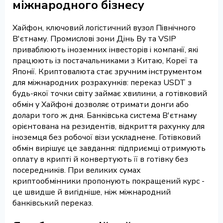
міжнародного бізнесу
Хайфон, ключовий логістичний вузол Північного
В'єтнаму. Промислові зони Дінь Ву та VSIP
приваблюють іноземних інвесторів і компанії, які
працюють із постачальниками з Китаю, Кореї та
Японії. Криптовалюта стає зручним інструментом
для міжнародних розрахунків: переказ USDT з
будь-якої точки світу займає хвилини, а готівковий
обмін у Хайфоні дозволяє отримати донги або
долари того ж дня. Банківська система В'єтнаму
орієнтована на резидентів, відкриття рахунку для
іноземця без робочої візи ускладнене. Готівковий
обмін вирішує це завдання: підприємці отримують
оплату в крипті й конвертують її в готівку без
посередників. При великих сумах
криптообмінники пропонують покращений курс -
це швидше й вигідніше, ніж міжнародний
банківський переказ.