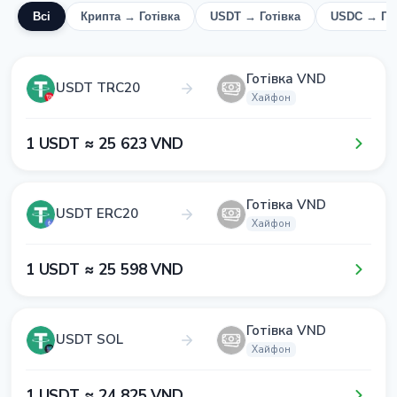
Всі
Крипта → Готівка
USDT → Готівка
USDC → Гот
Готівка VND
USDT TRC20
Хайфон
1​ USDT ≈ 2​5​ 6​2​3​ VND
Готівка VND
USDT ERC20
Хайфон
1​ USDT ≈ 2​5​ 5​9​8​ VND
Готівка VND
USDT SOL
Хайфон
1​ USDT ≈ 2​4​ 8​2​5​ VND