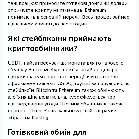
теж працює: приносите готівкові донги чи долари,
отримуєте крипту на гаманець. Ethereum
приймають в основній мережі. Весь процес займає
від кількох хвилин до пари годин.
Які стейблкоїни приймають
криптообмінники?
USDT, найзатребуваніша монета для готівкового
обміну у В'єтнамі. Курс прив'язаний до долара,
підсумкова сума в донгах передбачувана ще до
оформлення заявки. USDC, другий за популярністю
стейблкоїн. Bitcoin та Ethereum також обмінюють,
але їхня ціна волатильна, курс фіксується при
підтвердженні угоди. Частина обмінників також
працює з Tron. Усі актуальні курси й напрямки
зібрані на Kurslog.
Готівковий обмін для