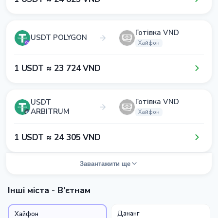
Готівка VND
USDT POLYGON
Хайфон
1​ USDT ≈ 2​3​ 7​2​4​ VND
Готівка VND
USDT
ARBITRUM
Хайфон
1​ USDT ≈ 2​4​ 3​0​5​ VND
Завантажити ще
Інші міста - В'єтнам
Дананг
Хайфон