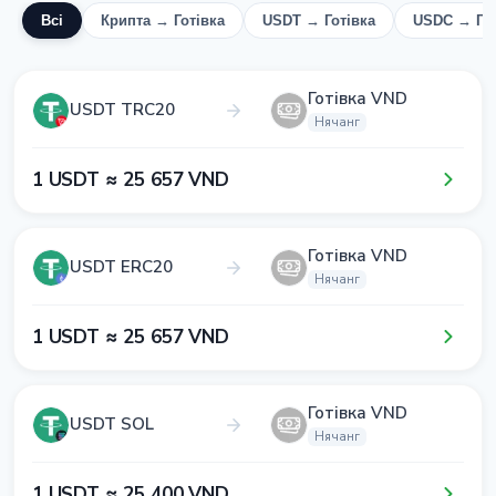
Всі
Крипта → Готівка
USDT → Готівка
USDC → Гот
Готівка VND
USDT TRC20
Нячанг
1​ USDT ≈ 2​5​ 6​5​7​ VND
Готівка VND
USDT ERC20
Нячанг
1​ USDT ≈ 2​5​ 6​5​7​ VND
Готівка VND
USDT SOL
Нячанг
1​ USDT ≈ 2​5​ 4​0​0​ VND