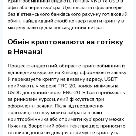
Криптообмінники видають готівку VND та USD в
офісі або через кур'єра. Для експатів і фрілансерів
без в'єтнамського банківського рахунку готівковий
обмін, найшвидший спосіб конвертувати крипту в
місцеву валюту для повсякденних витрат.
Обмін криптовалюти на готівку
в Нячанзі
Процес стандартний: обираєте криптообмінник із
відповідним курсом на Kurslog, оформлюєте заявку
й переказуєте крипту на вказану адресу. USDT
приймають у мережі TRC-20, комісія мінімальна.
USDC доступний через ERC-20. Bitcoin приймають
за ринковим курсом, який фіксується при
оформленні заявки. Після підтвердження
транзакції готівку можна забрати в офісі
криптообмінника або отримати кур'єром у межах
Нячанга. Зворотний обмін теж працює: приносите
готівкові донги чи долари, отримуєте крипту на