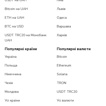
USDT на UAH
Київ
Bitcoin на UAH
Львів
ETH на UAH
Одеса
BTC на USD
Варшава
USDT TRC20 на Монобанк
Харків
UAH
Популярні країни
Популярні валюти
Україна
Bitcoin
Польща
Ethereum
Німеччина
Solana
Чехія
TRON
Молдова
USDT TRC20
Усі країни
Усі валюти