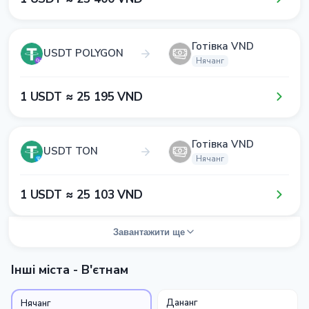
Готівка VND
USDT POLYGON
Нячанг
1​ USDT ≈ 2​5​ 1​9​5​ VND
Готівка VND
USDT TON
Нячанг
1​ USDT ≈ 2​5​ 1​0​3​ VND
Завантажити ще
Інші міста - В'єтнам
Дананг
Нячанг