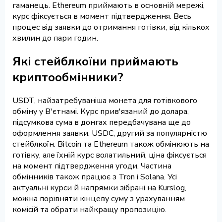
гаманець. Ethereum приймають в основній мережі,
курс фіксується в момент підтвердження. Весь
процес від заявки до отримання готівки, від кількох
хвилин до пари годин.
Які стейблкоїни приймають
криптообмінники?
USDT, найзатребуваніша монета для готівкового
обміну у В'єтнамі. Курс прив'язаний до долара,
підсумкова сума в донгах передбачувана ще до
оформлення заявки. USDC, другий за популярністю
стейблкоїн. Bitcoin та Ethereum також обмінюють на
готівку, але їхній курс волатильний, ціна фіксується
на момент підтвердження угоди. Частина
обмінників також працює з Tron і Solana. Усі
актуальні курси й напрямки зібрані на Kurslog,
можна порівняти кінцеву суму з урахуванням
комісій та обрати найкращу пропозицію.