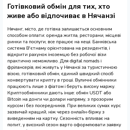
Готівковий обмін для тих, хто
живе або відпочиває в Нячанзі
Нячанг, місто, де готівка залишається основним
способом оплати: оренда житла, ресторани, місцеві
ринки та послуги, все працює на кеші. Банківська
система В'єтнаму орієнтована на резидентів, і
відкрити рахунок іноземцю без робочої візи
практично неможливо. Для digital nomads і
фрілансерів, які живуть у Нячанзі за туристичною
візою, готівковий обмін, єдиний швидкий спосіб
конвертувати крипту в гроші. Вуличні обмінники
працюють лише з фіатом і беруть високу маржу.
Криптообмінники дають інше: обмін USDT або
Bitcoin на донги чи долари напряму, з прозорим
курсом і без посередників. При великих сумах курс
зазвичай кращий, ніж через онлайн-біржу з
виведенням на картку. Сезонність впливає на
попит, у високий сезон варто оформлювати заявку