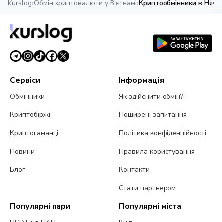
Kurslog
›
Обмін криптовалюти у В’єтнамі
›
Криптообмінники в Няча
Сервіси
Інформація
Обмінники
Як здійснити обмін?
Криптобіржі
Поширені запитання
Криптогаманці
Політика конфіденційності
Новини
Правила користування
Блог
Контакти
Стати партнером
Популярні пари
Популярні міста