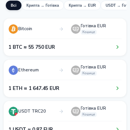
Всі
Крипта → Готівка
Крипта → EUR
USDT → Готі
Готівка EUR
Bitcoin
Кошице
1​ BTC ≈ 5​5​ 7​5​0​ EUR
Готівка EUR
Ethereum
Кошице
1​ ETH ≈ 1​ 6​4​7​.4​5​ EUR
Готівка EUR
USDT TRC20
Кошице
1​ USDT ≈ 0​.8​7​ EUR