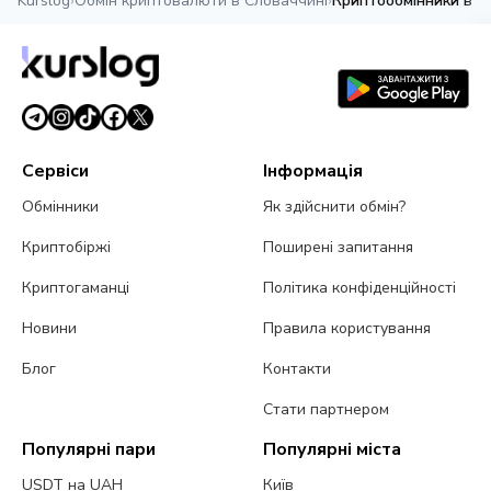
Kurslog
›
Обмін криптовалюти в Словаччині
›
Криптообмінники в 
Сервіси
Інформація
Обмінники
Як здійснити обмін?
Криптобіржі
Поширені запитання
Криптогаманці
Політика конфіденційності
Новини
Правила користування
Блог
Контакти
Стати партнером
Популярні пари
Популярні міста
USDT на UAH
Київ