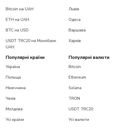
Bitcoin на UAH
Львів
ETH на UAH
Одеса
BTC на USD
Варшава
USDT TRC20 на Монобанк
Харків
UAH
Популярні країни
Популярні валюти
Україна
Bitcoin
Польща
Ethereum
Німеччина
Solana
Чехія
TRON
Молдова
USDT TRC20
Усі країни
Усі валюти