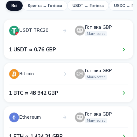
Всі
Крипта → Готівка
USDT → Готівка
USDC → Гот
Готівка GBP
USDT TRC20
Манчестер
1​ USDT ≈ 0​.7​6​ GBP
Готівка GBP
Bitcoin
Манчестер
1​ BTC ≈ 4​8​ 9​4​2​ GBP
Готівка GBP
Ethereum
Манчестер
1​ ETH ≈ 1​ 4​3​4​.3​1​ GBP