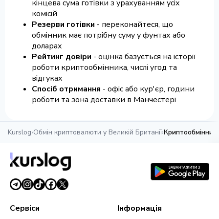
кінцева сума готівки з урахуванням усіх
комісій
Резерви готівки
- переконайтеся, що
обмінник має потрібну суму у фунтах або
доларах
Рейтинг довіри
- оцінка базується на історії
роботи криптообмінника, числі угод та
відгуках
Спосіб отримання
- офіс або кур'єр, години
роботи та зона доставки в Манчестері
Kurslog
›
Обмін криптовалюти у Великій Британії
›
Криптообмінники
Сервіси
Інформація