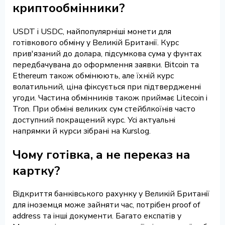
криптообмінники?
USDT і USDC, найпопулярніші монети для
готівкового обміну у Великій Британії. Курс
прив'язаний до долара, підсумкова сума у фунтах
передбачувана до оформлення заявки. Bitcoin та
Ethereum також обмінюють, але їхній курс
волатильний, ціна фіксується при підтвердженні
угоди. Частина обмінників також приймає Litecoin і
Tron. При обміні великих сум стейблкоїнів часто
доступний покращений курс. Усі актуальні
напрямки й курси зібрані на Kurslog.
Чому готівка, а не переказ на
картку?
Відкриття банківського рахунку у Великій Британії
для іноземця може зайняти час, потрібен proof of
address та інші документи. Багато експатів у