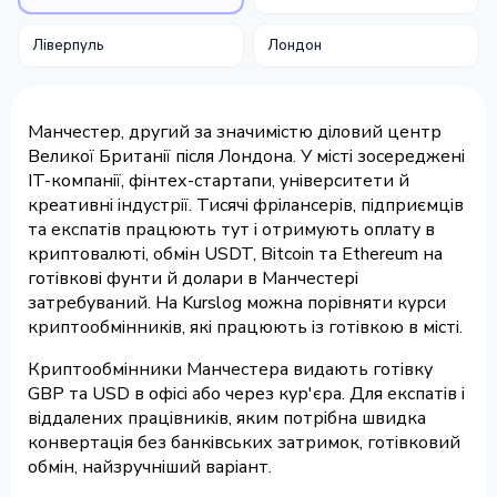
Ліверпуль
Лондон
Манчестер, другий за значимістю діловий центр
Великої Британії після Лондона. У місті зосереджені
IT-компанії, фінтех-стартапи, університети й
креативні індустрії. Тисячі фрілансерів, підприємців
та експатів працюють тут і отримують оплату в
криптовалюті, обмін USDT, Bitcoin та Ethereum на
готівкові фунти й долари в Манчестері
затребуваний. На Kurslog можна порівняти курси
криптообмінників, які працюють із готівкою в місті.
Криптообмінники Манчестера видають готівку
GBP та USD в офісі або через кур'єра. Для експатів і
віддалених працівників, яким потрібна швидка
конвертація без банківських затримок, готівковий
обмін, найзручніший варіант.