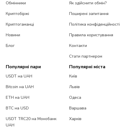
Обмінники
Як здійснити обмін?
Криптобіржі
Поширені запитання
Криптогаманці
Політика конфіденційності
Новини
Правила користування
Блог
Контакти
Стати партнером
Популярні пари
Популярні міста
USDT на UAH
Київ
Bitcoin на UAH
Львів
ETH на UAH
Одеса
BTC на USD
Варшава
USDT TRC20 на Монобанк
Харків
UAH