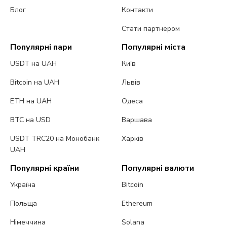
Блог
Контакти
Стати партнером
Популярні пари
Популярні міста
USDT на UAH
Київ
Bitcoin на UAH
Львів
ETH на UAH
Одеса
BTC на USD
Варшава
USDT TRC20 на Монобанк
Харків
UAH
Популярні країни
Популярні валюти
Україна
Bitcoin
Польща
Ethereum
Німеччина
Solana