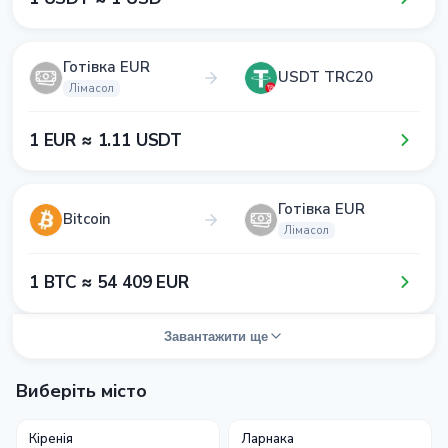
Готівка EUR
USDT TRC20
Лімасол
1​ EUR ≈ 1​.1​1​ USDT
Готівка EUR
Bitcoin
Лімасол
1​ BTC ≈ 5​4​ 4​0​9​ EUR
Завантажити ще
Виберіть місто
Кіренія
Ларнака