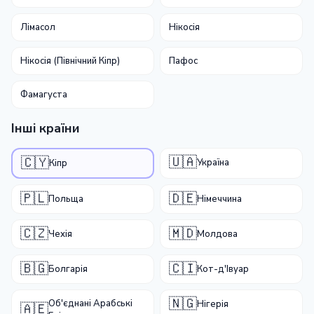
Лімасол
Нікосія
Нікосія (Північний Кіпр)
Пафос
Фамагуста
Інші країни
🇺🇦
🇨🇾
Україна
Кіпр
🇵🇱
🇩🇪
Польща
Німеччина
🇨🇿
🇲🇩
Чехія
Молдова
🇧🇬
🇨🇮
Болгарія
Кот-д'Івуар
🇳🇬
Об'єднані Арабські
Нігерія
🇦🇪