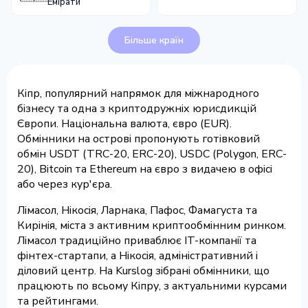
Емірати
Більше країн
Кіпр, популярний напрямок для міжнародного
бізнесу та одна з криптодружніх юрисдикцій
Європи. Національна валюта, євро (EUR).
Обмінники на острові пропонують готівковий
обмін USDT (TRC-20, ERC-20), USDC (Polygon, ERC-
20), Bitcoin та Ethereum на євро з видачею в офісі
або через кур'єра.
Лімасол, Нікосія, Ларнака, Пафос, Фамагуста та
Кирінія, міста з активним криптообмінним ринком.
Лімасол традиційно приваблює IT-компанії та
фінтех-стартапи, а Нікосія, адміністративний і
діловий центр. На Kurslog зібрані обмінники, що
працюють по всьому Кіпру, з актуальними курсами
та рейтингами.