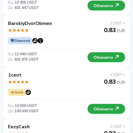
Від
10 405 USDT
Обміняти
До
601 447 USDT
BarskiyDvorObmen
1 USDT =
0.83
EUR
Diamond
Від
12 040 USDT
Обміняти
До
601 975 USDT
1cent
1 USDT =
0.83
EUR
Gold
Від
10 000 USDT
Обміняти
До
100 000 USDT
EezyCash
1 USDT =