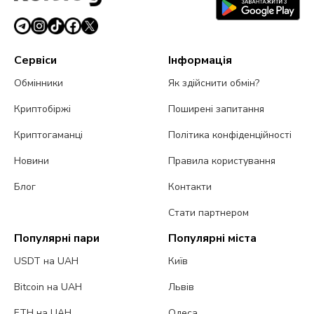
Сервіси
Інформація
Обмінники
Як здійснити обмін?
Криптобіржі
Поширені запитання
Криптогаманці
Політика конфіденційності
Новини
Правила користування
Блог
Контакти
Стати партнером
Популярні пари
Популярні міста
USDT на UAH
Київ
Bitcoin на UAH
Львів
ETH на UAH
Одеса