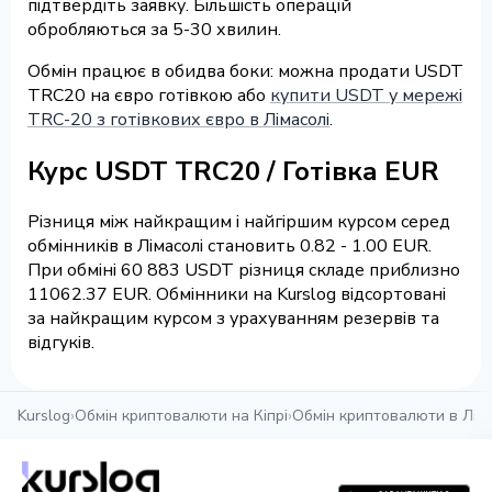
підтвердіть заявку. Більшість операцій
обробляються за 5-30 хвилин.
Обмін працює в обидва боки: можна продати USDT
TRC20 на євро готівкою або
купити USDT у мережі
TRC-20 з готівкових євро в Лімасолі
.
Курс USDT TRC20 / Готівка EUR
Різниця між найкращим і найгіршим курсом серед
обмінників в Лімасолі становить 0.82 - 1.00 EUR.
При обміні 60 883 USDT різниця складе приблизно
11062.37 EUR. Обмінники на Kurslog відсортовані
за найкращим курсом з урахуванням резервів та
відгуків.
Kurslog
›
Обмін криптовалюти на Кіпрі
›
Обмін криптовалюти в Ліма