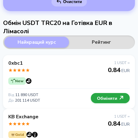
Очистити
Обмін USDT TRC20 на Готівка EUR в
Лімасолі
Найкращий курс
Рейтинг
0xbc1
1 USDT =
0.84
EUR
New
Від
11 890 USDT
Обміняти
До
201 114 USDT
KB Exchange
1 USDT =
0.84
EUR
Gold