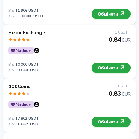
Від
11 906 USDT
Обміняти
До
1 000 000 USDT
Bizon Exchange
1 USDT =
0.84
EUR
Platinum
Від
10 000 USDT
Обміняти
До
100 000 USDT
100Coins
1 USDT =
0.83
EUR
Platinum
Від
17 802 USDT
Обміняти
До
118 679 USDT