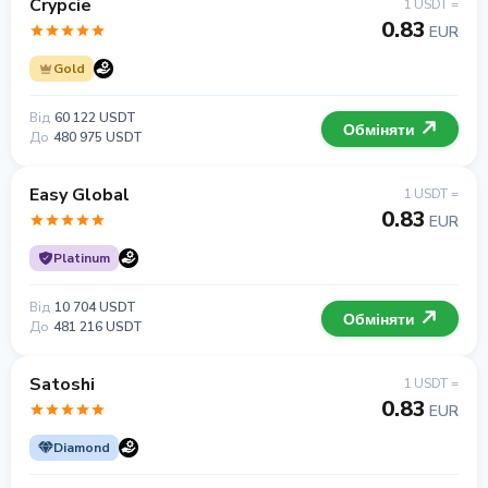
Crypcie
1 USDT =
0.83
EUR
Gold
Від
60 122 USDT
Обміняти
До
480 975 USDT
Easy Global
1 USDT =
0.83
EUR
Platinum
Від
10 704 USDT
Обміняти
До
481 216 USDT
Satoshi
1 USDT =
0.83
EUR
Diamond