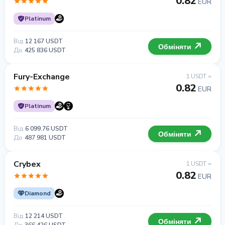
0.82
EUR
Platinum
Від
12 167 USDT
Обміняти
До
425 836 USDT
Fury-Exchange
1 USDT =
0.82
EUR
Platinum
Від
6 099.76 USDT
Обміняти
До
487 981 USDT
Crybex
1 USDT =
0.82
EUR
Diamond
Від
12 214 USDT
Обміняти