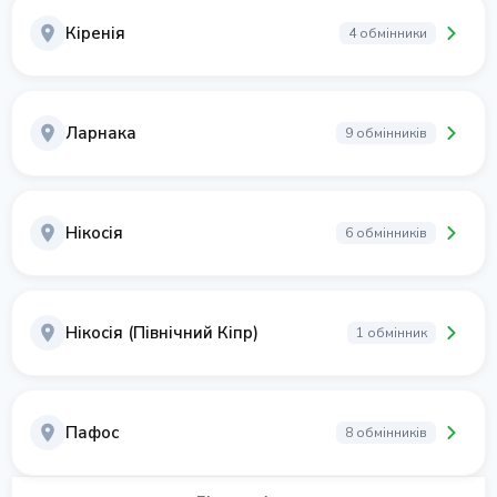
Кіренія
4 обмінники
Ларнака
9 обмінників
Нікосія
6 обмінників
Нікосія (Північний Кіпр)
1 обмінник
Пафос
8 обмінників