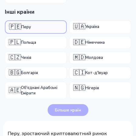
Інші країни
🇺🇦
🇵🇪
Україна
Перу
🇵🇱
🇩🇪
Польща
Німеччина
🇨🇿
🇲🇩
Чехія
Молдова
🇧🇬
🇨🇮
Болгарія
Кот-д'Івуар
🇳🇬
Об'єднані Арабські
Нігерія
🇦🇪
Емірати
Більше країн
Перу, зростаючий криптовалютний ринок