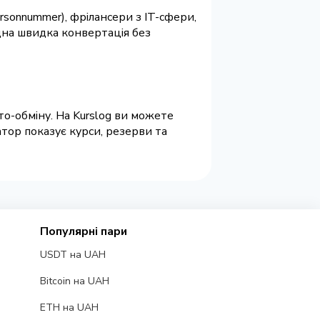
sonnummer), фрілансери з IT-сфери,
дна швидка конвертація без
то-обміну. На Kurslog ви можете
атор показує курси, резерви та
Популярні пари
USDT на UAH
Bitcoin на UAH
ETH на UAH