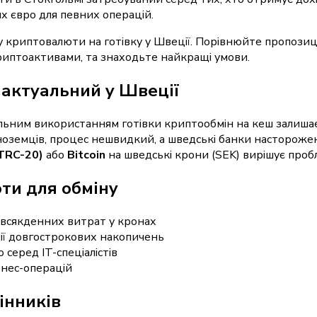
х євро для певних операцій.
ну криптовалюти на готівку у Швеції. Порівнюйте пропозиц
криптоактивами, та знаходьте найкращі умови.
 актуальний у Швеції
імальним використанням готівки криптообмін на кеш залиш
 іноземців, процес нешвидкий, а шведські банки насторож
TRC-20)
або
Bitcoin
на шведські крони (SEK) вирішує пробл
ти для обміну
овсякденних витрат у кронах
ії довгострокових накопичень
 серед IT-спеціалістів
знес-операцій
інників