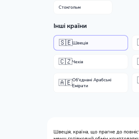
Стокгольм
Інші країни
🇸🇪
Швеція
🇨🇿
Чехія
Об'єднані Арабські
🇦🇪
Емірати
Швеція, країна, що прагне до повніс
менш готівковий обмін криптовалют