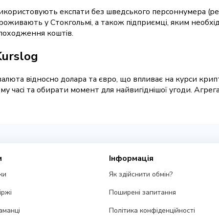
використовують експати без шведського персоннумера (per
роживають у Стокгольмі, а також підприємці, яким необхі
 походження коштів.
Kurslog
алюта відносно долара та євро, що впливає на курси крип
ому часі та обирати момент для найвигіднішої угоди. Агрег
и
Інформація
ки
Як здійснити обмін?
іржі
Поширені запитання
аманці
Політика конфіденційності