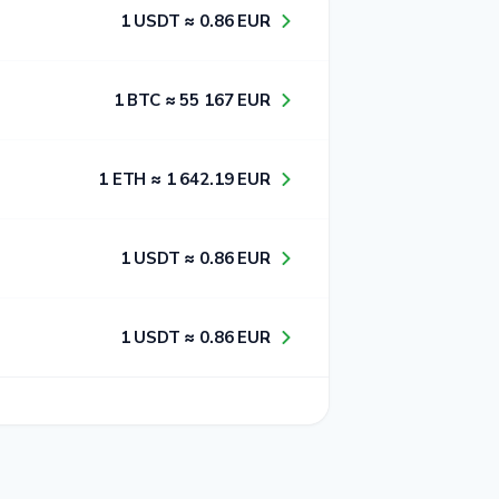
1​ USDT ≈ 0​.8​6​ EUR
1​ BTC ≈ 5​5​ 1​6​7​ EUR
1​ ETH ≈ 1​ 6​4​2​.1​9​ EUR
1​ USDT ≈ 0​.8​6​ EUR
1​ USDT ≈ 0​.8​6​ EUR