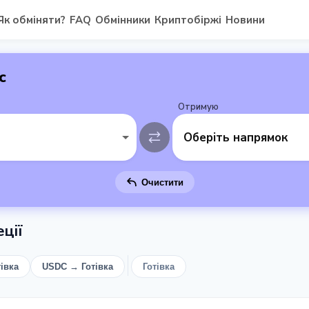
Як обміняти?
FAQ
Обмінники
Криптобіржі
Новини
с
Отримую
Оберіть напрямок
Очистити
ції
івка
USDC → Готівка
Готівка