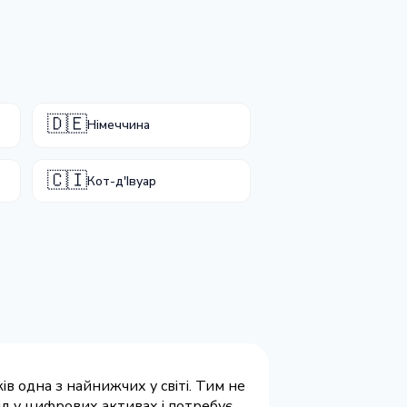
🇩🇪
Німеччина
🇨🇮
Кот-д'Івуар
ів одна з найнижчих у світі. Тим не
ід у цифрових активах і потребує