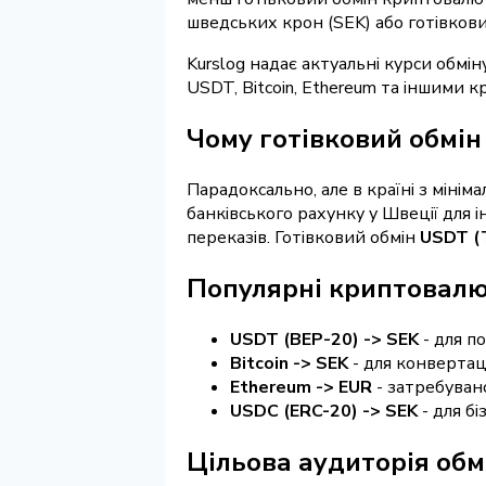
шведських крон (SEK) або готівкови
Kurslog надає актуальні курси обмі
USDT, Bitcoin, Ethereum та іншими 
Чому готівковий обмін
Парадоксально, але в країні з мін
банківського рахунку у Швеції для
переказів. Готівковий обмін
USDT (
Популярні криптовалю
USDT (BEP-20) -> SEK
- для п
Bitcoin -> SEK
- для конвертац
Ethereum -> EUR
- затребувано
USDC (ERC-20) -> SEK
- для бі
Цільова аудиторія обм