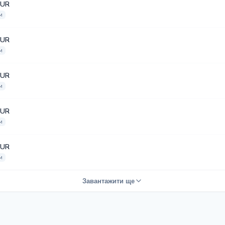
EUR
м
EUR
м
EUR
м
EUR
м
EUR
м
Завантажити ще