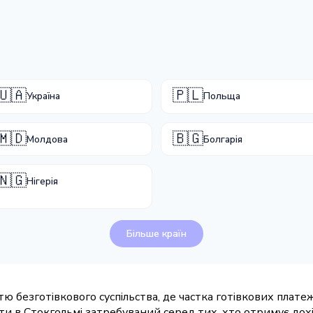
🇺🇦
🇵🇱
Україна
Польща
🇲🇩
🇧🇬
Молдова
Болгарія
🇳🇬
Нігерія
Більше країн
тю безготівкового суспільства, де частка готівкових платеж
и в Стокгольмі затребуваний серед тих, хто отримує дох