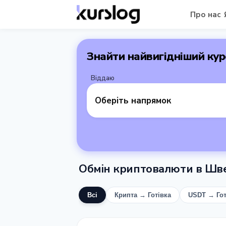
Про нас
Знайти найвигідніший кур
Віддаю
Оберіть напрямок
Обмін криптовалюти в Шве
Всі
Крипта → Готівка
USDT → Гот