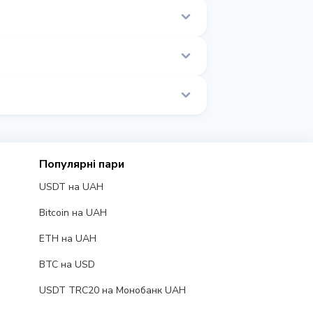
торінці.
ному часі.
Популярні пари
USDT на UAH
Bitcoin на UAH
ETH на UAH
BTC на USD
USDT TRC20 на Монобанк UAH