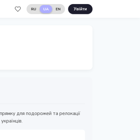
RU
UA
EN
Увійти
напрямку для подорожей та релокації
українців.