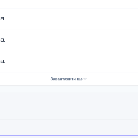
GEL
GEL
GEL
Завантажити ще