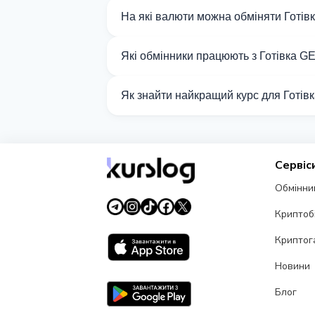
На які валюти можна обміняти Готів
На Kurslog доступно 252 напрямків обмі
Які обмінники працюють з Готівка G
Наразі 5 обмінників на Kurslog підтрим
Як знайти найкращий курс для Готів
Порівняйте курси обміну Готівка GEL ві
Сервіс
Обмінни
Криптоб
Криптог
Новини
Блог