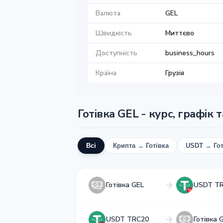
Валюта
GEL
Швидкість
Миттєво
Доступність
business_hours
Країна
Грузія
Готівка GEL - курс, графік 
Всі
Крипта → Готівка
USDT → Гот
Готівка GEL
USDT T
USDT TRC20
Готівка 