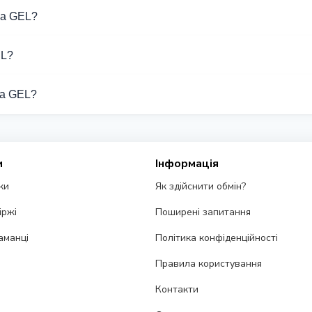
ка GEL?
ну Готівка GEL. Оберіть потрібний напрямок зі списку на цій с
EL?
ують операції з Готівка GEL.
ка GEL?
д різних обмінників на цій сторінці. Курси оновлюються в реаль
и
Інформація
ки
Як здійснити обмін?
іржі
Поширені запитання
аманці
Політика конфіденційності
Правила користування
Контакти