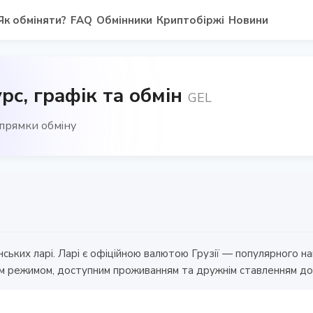
Як обміняти?
FAQ
Обмінники
Криптобіржі
Новини
урс, графік та обмін
GEL
апрямки обміну
нських ларі. Ларі є офіційною валютою Грузії — популярного 
им режимом, доступним проживанням та дружнім ставленням до 