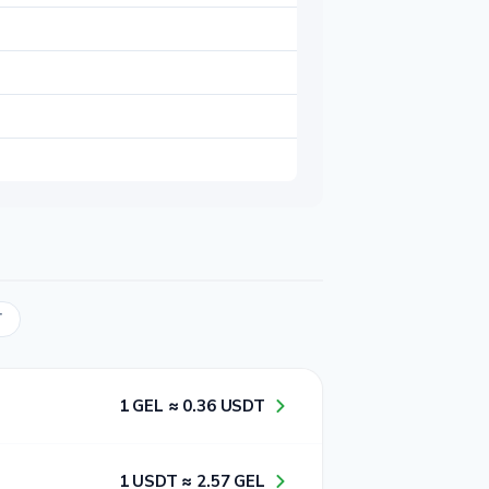
T
1​ GEL ≈ 0​.3​6​ USDT
1​ USDT ≈ 2​.5​7​ GEL