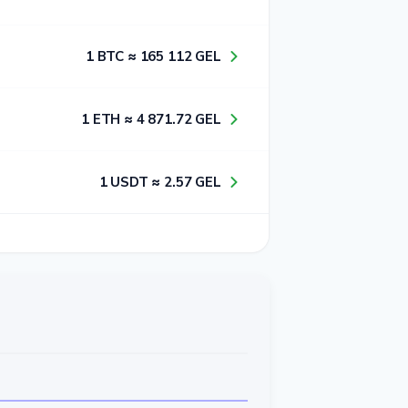
1​ BTC ≈ 1​6​5​ 1​1​2​ GEL
1​ ETH ≈ 4​ 8​7​1​.7​2​ GEL
1​ USDT ≈ 2​.5​7​ GEL