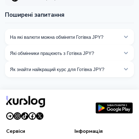
Поширені запитання
На які валюти можна обміняти Готівка JPY?
На Kurslog доступно 159 напрямків обміну Готівка
Які обмінники працюють з Готівка JPY?
JPY. Оберіть потрібний напрямок зі списку на цій
сторінці.
Наразі 7 обмінників на Kurslog підтримують операції
Як знайти найкращий курс для Готівка JPY?
з Готівка JPY.
Порівняйте курси обміну Готівка JPY від різних
обмінників на цій сторінці. Курси оновлюються в
реальному часі.
Сервіси
Інформація