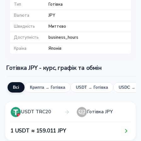
Тип
Готівка
Валюта
JPY
Швидкість
Миттєво
Доступність
business_hours
Країна
Японія
Готівка JPY - курс, графік та обмін
Всі
Крипта → Готівка
USDT → Готівка
USDC → Го
USDT TRC20
Готівка JPY
1​ USDT ≈ 1​5​9​.0​1​1​ JPY