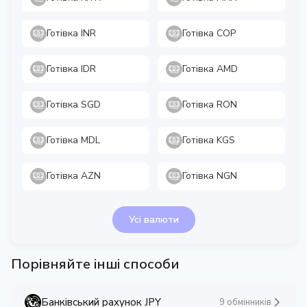
Готівка INR
Готівка COP
Готівка IDR
Готівка AMD
Готівка SGD
Готівка RON
Готівка MDL
Готівка KGS
Готівка AZN
Готівка NGN
Усі валюти
Порівняйте інші способи
Банківський рахунок JPY
9 обмінників