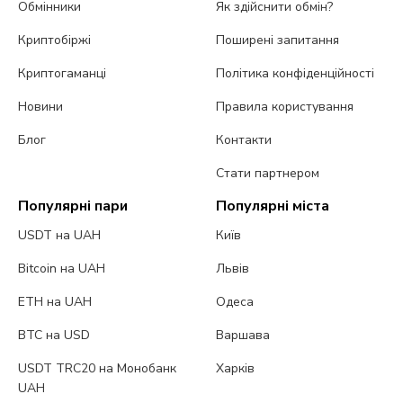
Обмінники
Як здійснити обмін?
Криптобіржі
Поширені запитання
Криптогаманці
Політика конфіденційності
Новини
Правила користування
Блог
Контакти
Стати партнером
Популярні пари
Популярні міста
USDT на UAH
Київ
Bitcoin на UAH
Львів
ETH на UAH
Одеса
BTC на USD
Варшава
USDT TRC20 на Монобанк
Харків
UAH