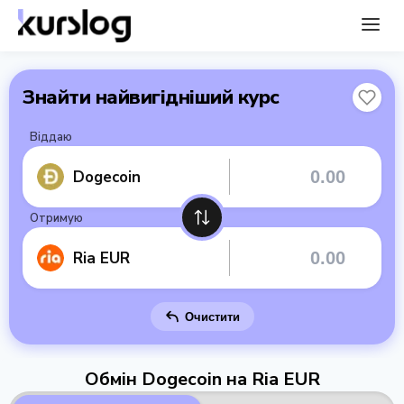
Знайти найвигідніший курс
Віддаю
Dogecoin
Отримую
Ria EUR
Очистити
Обмін Dogecoin на Ria EUR