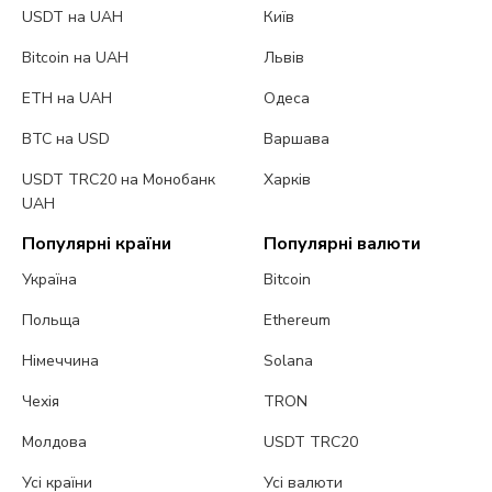
USDT на UAH
Київ
Bitcoin на UAH
Львів
ETH на UAH
Одеса
BTC на USD
Варшава
USDT TRC20 на Монобанк
Харків
UAH
Популярні країни
Популярні валюти
Україна
Bitcoin
Польща
Ethereum
Німеччина
Solana
Чехія
TRON
Молдова
USDT TRC20
Усі країни
Усі валюти