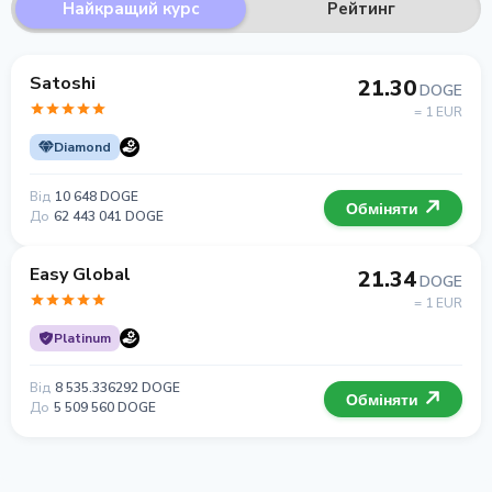
Найкращий курс
Рейтинг
Satoshi
21.30
DOGE
= 1 EUR
Diamond
Від
10 648 DOGE
Обміняти
До
62 443 041 DOGE
Easy Global
21.34
DOGE
= 1 EUR
Platinum
Від
8 535.336292 DOGE
Обміняти
До
5 509 560 DOGE