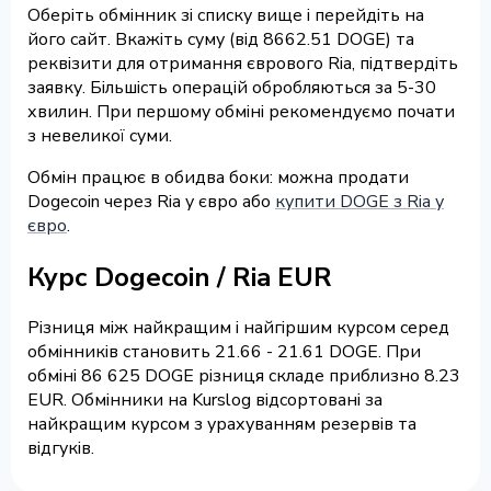
Оберіть обмінник зі списку вище і перейдіть на
його сайт. Вкажіть суму (від 8662.51 DOGE) та
реквізити для отримання єврового Ria, підтвердіть
заявку. Більшість операцій обробляються за 5-30
хвилин. При першому обміні рекомендуємо почати
з невеликої суми.
Обмін працює в обидва боки: можна продати
Dogecoin через Ria у євро або
купити DOGE з Ria у
євро
.
Курс Dogecoin / Ria EUR
Різниця між найкращим і найгіршим курсом серед
обмінників становить 21.66 - 21.61 DOGE. При
обміні 86 625 DOGE різниця складе приблизно 8.23
EUR. Обмінники на Kurslog відсортовані за
найкращим курсом з урахуванням резервів та
відгуків.