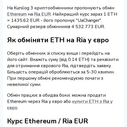
На Kurslog 3 криптообмінники пропонують обмін
Ethereum
на
Ria EUR
. Найкращий курс зараз 1 ETH
= 1435.62 EUR - його пропонує "UaChanger".
Сумарний резерв обмінників 4 532 773 EUR.
Як обміняти ETH на Ria у євро
Оберіть обмінник зі списку вище і перейдіть на
його сайт. Вкажіть суму (від 0.14 ETH) та реквізити
для отримання єврового Ria, підтвердіть заявку.
Більшість операцій обробляються за 5-30 хвилин.
При першому обміні рекомендуємо почати з
невеликої суми.
Обмін працює в обидва боки: можна продати
Ethereum через Ria у євро або
купити ETH з Ria у
євро
.
Курс Ethereum / Ria EUR