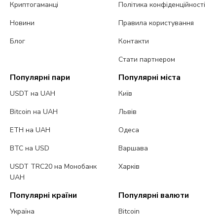
Криптогаманці
Політика конфіденційності
Новини
Правила користування
Блог
Контакти
Стати партнером
Популярні пари
Популярні міста
USDT на UAH
Київ
Bitcoin на UAH
Львів
ETH на UAH
Одеса
BTC на USD
Варшава
USDT TRC20 на Монобанк
Харків
UAH
Популярні країни
Популярні валюти
Україна
Bitcoin