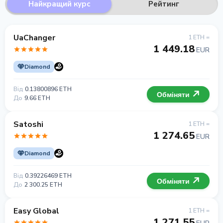
Найкращий курс
Рейтинг
UaChanger
1 ETH =
1 449.18
EUR
Diamond
Від
0.13800896 ETH
Обміняти
До
9.66 ETH
Satoshi
1 ETH =
1 274.65
EUR
Diamond
Від
0.39226469 ETH
Обміняти
До
2 300.25 ETH
Easy Global
1 ETH =
1 271.55