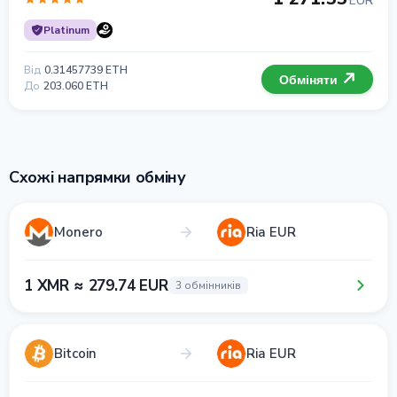
EUR
Platinum
Від
0.31457739 ETH
Обміняти
До
203.060 ETH
Схожі напрямки обміну
Monero
Ria EUR
1 XMR ≈ 279.74 EUR
3 обмінників
Bitcoin
Ria EUR