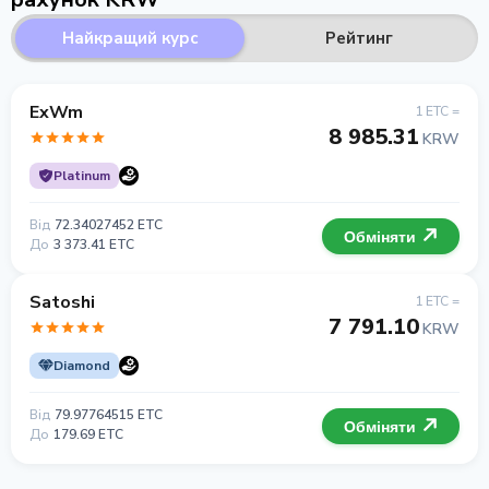
Найкращий курс
Рейтинг
ExWm
1 ETC =
8 985.31
KRW
Platinum
Від
72.34027452 ETC
Обміняти
До
3 373.41 ETC
Satoshi
1 ETC =
7 791.10
KRW
Diamond
Від
79.97764515 ETC
Обміняти
До
179.69 ETC