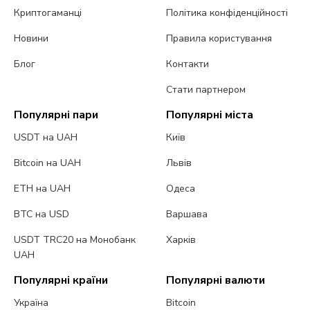
Криптогаманці
Політика конфіденційності
Новини
Правила користування
Блог
Контакти
Стати партнером
Популярні пари
Популярні міста
USDT на UAH
Київ
Bitcoin на UAH
Львів
ETH на UAH
Одеса
BTC на USD
Варшава
USDT TRC20 на Монобанк
Харків
UAH
Популярні країни
Популярні валюти
Україна
Bitcoin