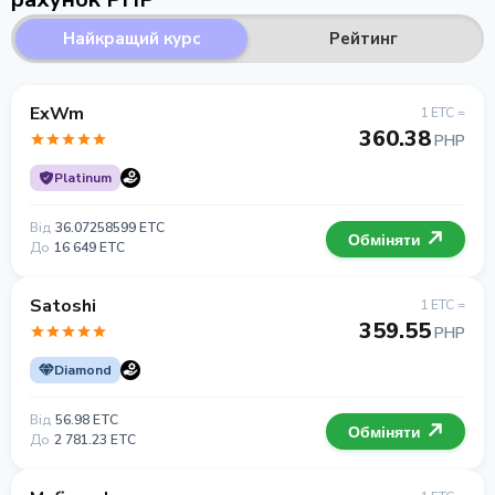
Найкращий курс
Рейтинг
ExWm
1 ETC =
360.38
PHP
Platinum
Від
36.07258599 ETC
Обміняти
До
16 649 ETC
Satoshi
1 ETC =
359.55
PHP
Diamond
Від
56.98 ETC
Обміняти
До
2 781.23 ETC