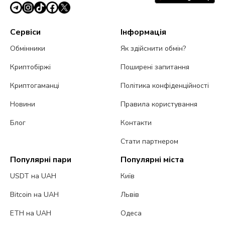
Сервіси
Інформація
Обмінники
Як здійснити обмін?
Криптобіржі
Поширені запитання
Криптогаманці
Політика конфіденційності
Новини
Правила користування
Блог
Контакти
Стати партнером
Популярні пари
Популярні міста
USDT на UAH
Київ
Bitcoin на UAH
Львів
ETH на UAH
Одеса