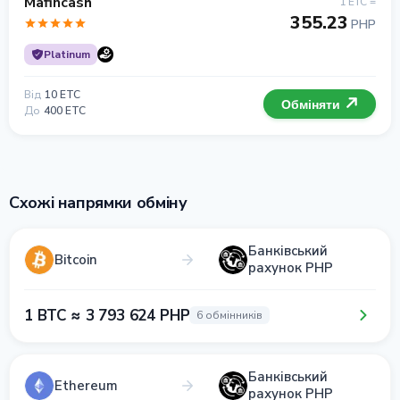
Mafincash
1 ETC =
355.23
PHP
Platinum
Від
10 ETC
Обміняти
До
400 ETC
Схожі напрямки обміну
Банківський
Bitcoin
рахунок PHP
1 BTC ≈ 3 793 624 PHP
6 обмінників
Банківський
Ethereum
рахунок PHP