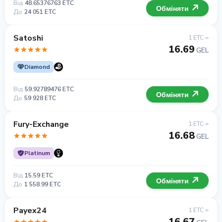
Від
48.65376763 ETC
Обміняти
До
24 051 ETC
Satoshi
1 ETC =
16.69
GEL
Diamond
Від
59.92789476 ETC
Обміняти
До
59 928 ETC
Fury-Exchange
1 ETC =
16.68
GEL
Platinum
Від
15.59 ETC
Обміняти
До
1 558.99 ETC
Payex24
1 ETC =
16.67