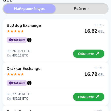
Найкращий курс
Рейтинг
Bulldog Exchange
1 ETC =
16.82
GEL
Platinum
Від
76.6871 ETC
Обміняти
До
460.12 ETC
Drakkar Exchange
1 ETC =
16.78
GEL
Platinum
Від
77.0416 ETC
Обміняти
До
462.25 ETC