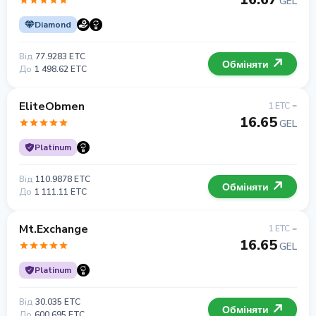
GEL
Diamond
Від
77.9283 ETC
Обміняти
До
1 498.62 ETC
EliteObmen
1 ETC =
16.65
GEL
Platinum
Від
110.9878 ETC
Обміняти
До
1 111.11 ETC
Mt.Exchange
1 ETC =
16.65
GEL
Platinum
Від
30.035 ETC
Обміняти
До
600 695 ETC