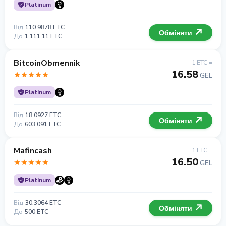
Platinum
Від
110.9878 ETC
Обміняти
До
1 111.11 ETC
BitcoinObmennik
1 ETC =
16.58
GEL
Platinum
Від
18.0927 ETC
Обміняти
До
603.091 ETC
Mafincash
1 ETC =
16.50
GEL
Platinum
Від
30.3064 ETC
Обміняти
До
500 ETC