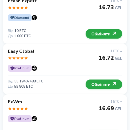
Ecash Expert
1 ETC =
16.73
GEL
Diamond
Від
10 ETC
Обміняти
До
1 000 ETC
Easy Global
1 ETC =
16.72
GEL
Platinum
Від
55.19407488 ETC
Обміняти
До
59 808 ETC
ExWm
1 ETC =
16.69
GEL
Platinum