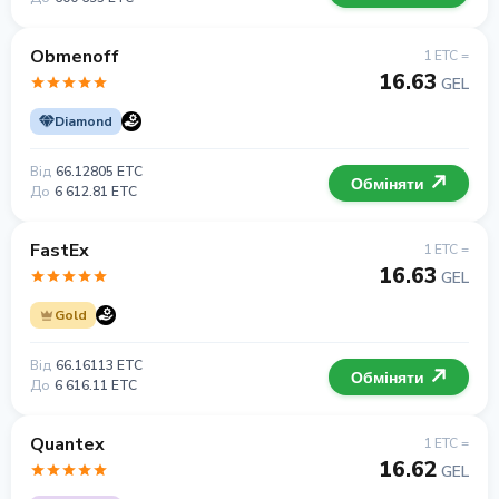
Obmenoff
1 ETC =
16.63
GEL
Diamond
Від
66.12805 ETC
Обміняти
До
6 612.81 ETC
FastEx
1 ETC =
16.63
GEL
Gold
Від
66.16113 ETC
Обміняти
До
6 616.11 ETC
Quantex
1 ETC =
16.62
GEL