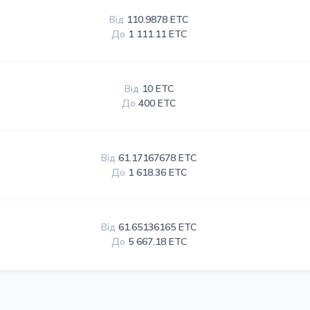
Від
110.9878 ETC
До
1 111.11 ETC
Від
10 ETC
До
400 ETC
Від
61.17167678 ETC
До
1 618.36 ETC
Від
61.65136165 ETC
До
5 667.18 ETC