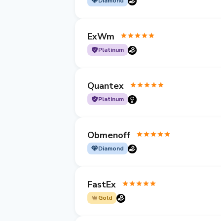
Diamond
ExWm
Platinum
Quantex
Platinum
Obmenoff
Diamond
FastEx
Gold