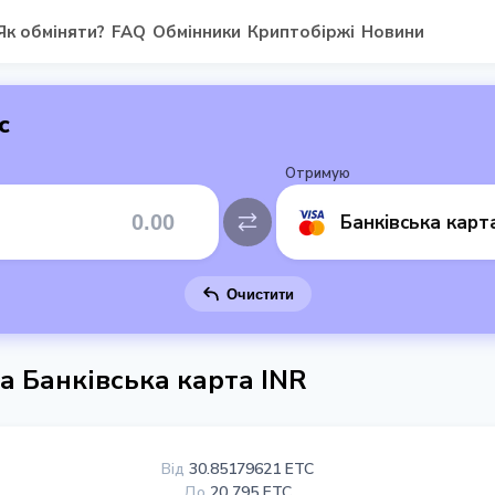
Як обміняти?
FAQ
Обмінники
Криптобіржі
Новини
с
Отримую
Банківська карт
Очистити
на Банківська карта INR
Від
30.85179621 ETC
До
20 795 ETC