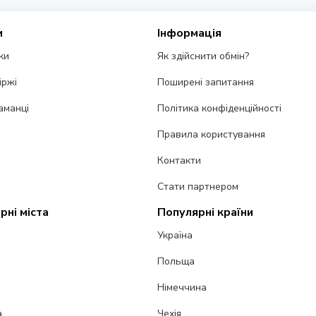
и
Інформація
ки
Як здійснити обмін?
іржі
Поширені запитання
аманці
Політика конфіденційності
Правила користування
Контакти
Стати партнером
рні міста
Популярні країни
Україна
Польща
Німеччина
а
Чехія