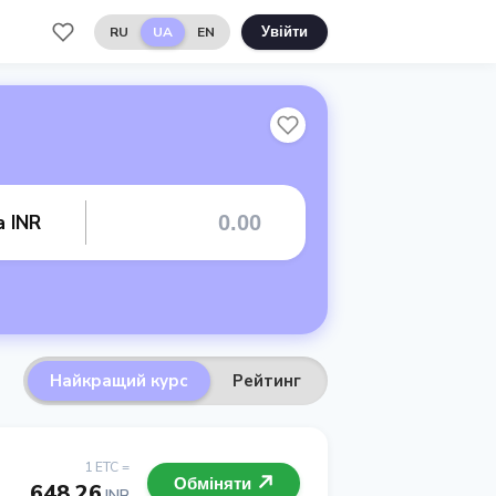
RU
UA
EN
Увійти
а INR
Найкращий курс
Рейтинг
1 ETC =
Обміняти
648.26
INR