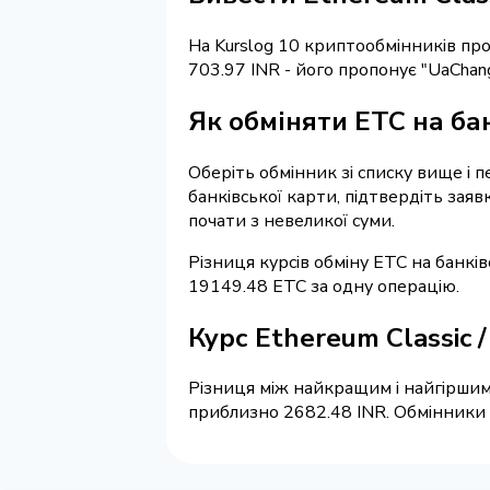
На Kurslog 10 криптообмінників п
703.97 INR - його пропонує "UaChan
Як обміняти ETC на бан
Оберіть обмінник зі списку вище і п
банківської карти, підтвердіть зая
почати з невеликої суми.
Різниця курсів обміну ETC на банкі
19149.48 ETC за одну операцію.
Курс Ethereum Classic 
Різниця між найкращим і найгіршим 
приблизно 2682.48 INR. Обмінники н