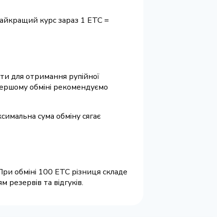
Найкращий курс зараз 1 ETC =
зити для отримання рупійної
 першому обміні рекомендуємо
ксимальна сума обміну сягає
При обміні 100 ETC різниця складе
 резервів та відгуків.