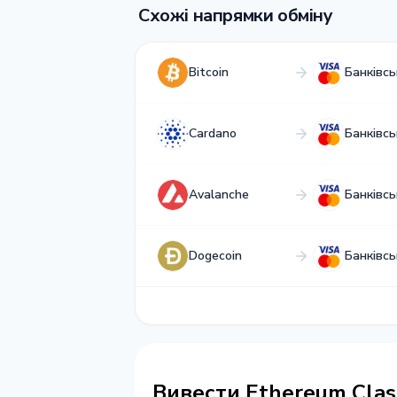
Схожі напрямки обміну
Bitcoin
Банківсь
Cardano
Банківсь
Avalanche
Банківсь
Dogecoin
Банківсь
Вивести Ethereum Class