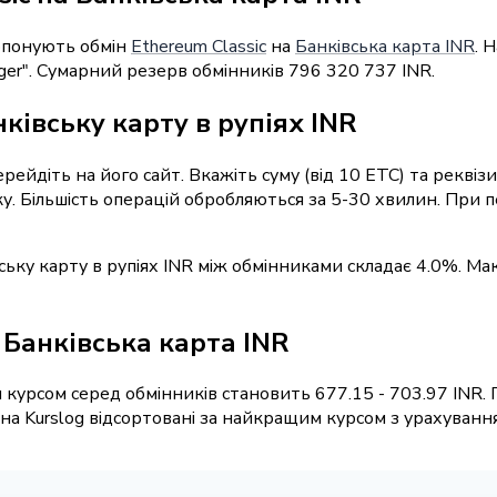
ропонують обмін
Ethereum Classic
на
Банківська карта INR
. 
ger". Сумарний резерв обмінників 796 320 737 INR.
ківську карту в рупіях INR
ерейдіть на його сайт. Вкажіть суму (від 10 ETC) та рекві
вку. Більшість операцій обробляються за 5-30 хвилин. При
вську карту в рупіях INR між обмінниками складає 4.0%. Ма
/ Банківська карта INR
курсом серед обмінників становить 677.15 - 703.97 INR. 
а Kurslog відсортовані за найкращим курсом з урахуванням