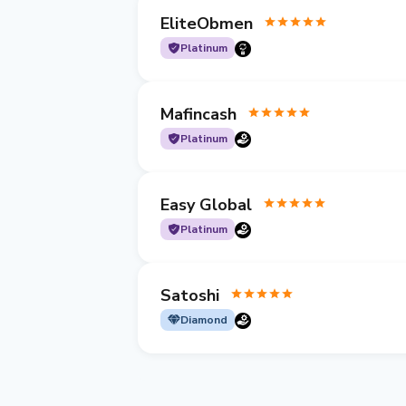
EliteObmen
Platinum
Mafincash
Platinum
Easy Global
Platinum
Satoshi
Diamond