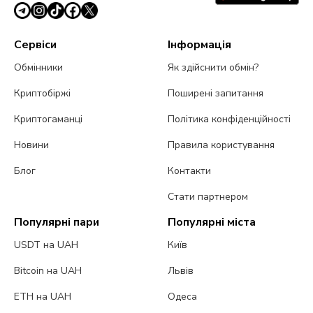
Сервіси
Інформація
Обмінники
Як здійснити обмін?
Криптобіржі
Поширені запитання
Криптогаманці
Політика конфіденційності
Новини
Правила користування
Блог
Контакти
Стати партнером
Популярні пари
Популярні міста
USDT на UAH
Київ
Bitcoin на UAH
Львів
ETH на UAH
Одеса