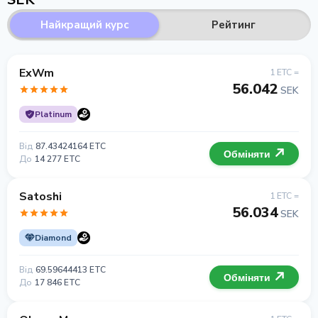
Найкращий курс
Рейтинг
ExWm
1 ETC =
56.042
SEK
Platinum
Від
87.43424164 ETC
Обміняти
До
14 277 ETC
Satoshi
1 ETC =
56.034
SEK
Diamond
Від
69.59644413 ETC
Обміняти
До
17 846 ETC