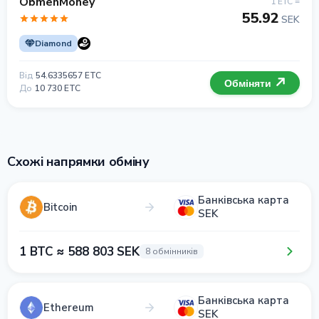
ObmenMoney
1 ETC =
55.92
SEK
Diamond
Від
54.6335657 ETC
Обміняти
До
10 730 ETC
Схожі напрямки обміну
Банківська карта
Bitcoin
SEK
1 BTC ≈ 588 803 SEK
8 обмінників
Банківська карта
Ethereum
SEK