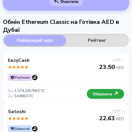
Очистити
Обмін Ethereum Classic на Готівка AED в
Дубаї
Найкращий курс
Рейтинг
EezyCash
1 ETC =
23.50
AED
Platinum
Від
1 574.235768 ETC
Обміняти
До
54 800 ETC
Satoshi
1 ETC =
22.63
AED
Diamond