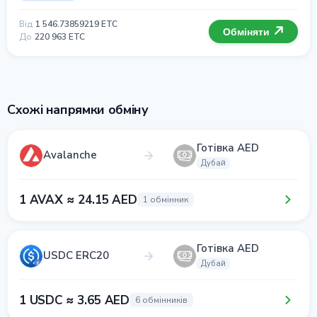
Від
1 546.73859219 ETC
Обміняти
До
220 963 ETC
Схожі напрямки обміну
Готівка AED
Avalanche
Дубай
1 AVAX ≈ 24.15 AED
1 обмінник
Готівка AED
USDC ERC20
Дубай
1 USDC ≈ 3.65 AED
6 обмінників