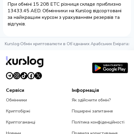
При обміні 15 208 ETC різниця складе приблизно
13433.45 AED. Обмінники на Kurslog відсортовані
за найкращим курсом з урахуванням резервів та
відгуків.
Kurslog
›
Обмін криптовалюти в Об’єднаних Арабських Еміратах
›
О
Сервіси
Інформація
Обмінники
Як здійснити обмін?
Криптобіржі
Поширені запитання
Криптогаманці
Політика конфіденційності
Новини
Правила користування