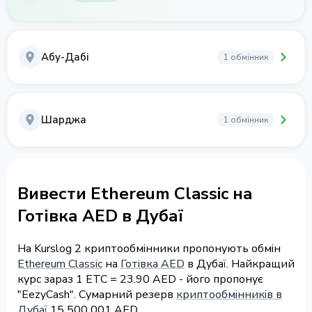
Абу-Дабі
1 обмінник
Шарджа
1 обмінник
Вивести Ethereum Classic на
Готівка AED в Дубаї
На Kurslog 2 криптообмінники пропонують обмін
Ethereum Classic
на
Готівка AED
в Дубаї. Найкращий
курс зараз 1 ETC = 23.90 AED - його пропонує
"EezyCash". Сумарний резерв
криптообмінників в
Дубаї
15 500 001 AED.