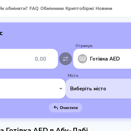
Як обміняти?
FAQ
Обмінники
Криптобіржі
Новини
с
Отримую
Готівка AED
Місто
Виберіть місто
Очистити
на Готівка AED в Абу-Дабі