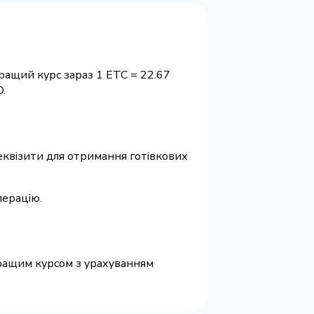
ращий курс зараз 1 ETC = 22.67
.
 реквізити для отримання готівкових
перацію.
йкращим курсом з урахуванням