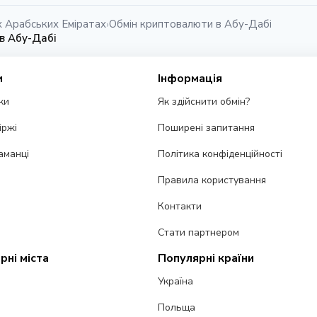
х Арабських Еміратах
Обмін криптовалюти в Абу-Дабі
›
 в Абу-Дабі
и
Інформація
ки
Як здійснити обмін?
іржі
Поширені запитання
аманці
Політика конфіденційності
Правила користування
Контакти
Стати партнером
рні міста
Популярні країни
Україна
Польща