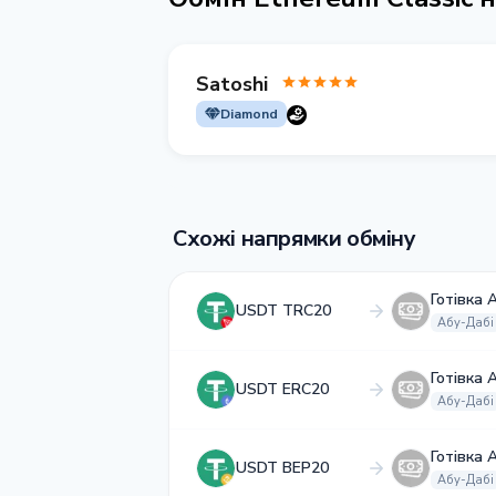
Satoshi
Diamond
Схожі напрямки обміну
Готівка 
USDT TRC20
Абу-Дабі
Готівка 
USDT ERC20
Абу-Дабі
Готівка 
USDT BEP20
Абу-Дабі