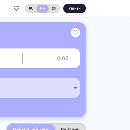
RU
UA
EN
Увійти
Найкращий курс
Рейтинг