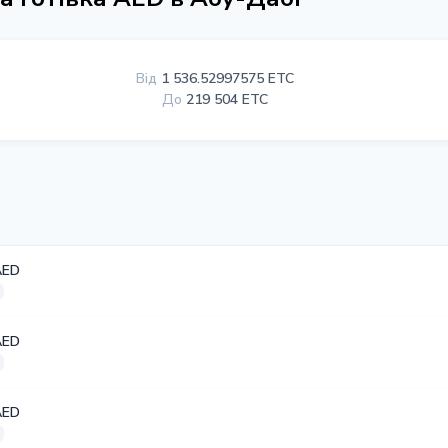
Від
1 536.52997575 ETC
До
219 504 ETC
AED
AED
AED