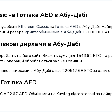
ic на Готівка AED в Абу-Дабі
нує обмін
Ethereum Classic
на
Готівка AED
в Абу-Дабі. Найк
марний резерв
криптообмінників в Абу-Дабі
13 000 001 AED
тівкові дирхами в Абу-Дабі
ерейдіть на його сайт. Вкажіть суму (від 1543.62 ETC) та
ість операцій обробляються за 5-30 хвилин.
івкові дирхами в Абу-Дабі сягає 220517.69 ETC за одну о
/ Готівка AED
TC = 22.67 AED. Обмінники на Kurslog відсортовані за на