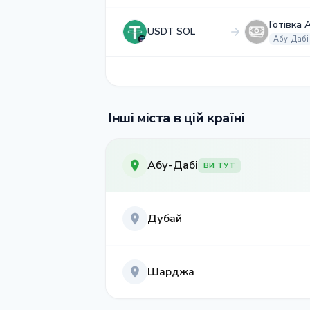
Готівка 
USDT SOL
Абу-Дабі
Інші міста в цій країні
Абу-Дабі
ВИ ТУТ
Дубай
Шарджа