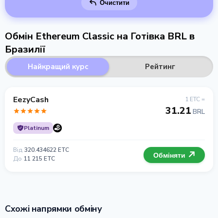
Очистити
Обмін Ethereum Classic на Готівка BRL в
Бразилії
Найкращий курс
Рейтинг
EezyCash
1 ETC =
31.21
BRL
Platinum
Від
320.434622 ETC
Обміняти
До
11 215 ETC
Схожі напрямки обміну