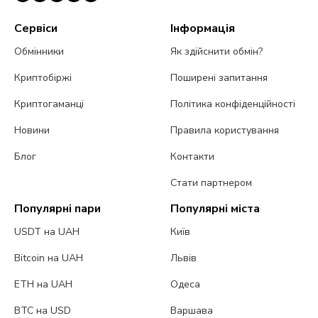
Сервіси
Інформація
Обмінники
Як здійснити обмін?
Криптобіржі
Поширені запитання
Криптогаманці
Політика конфіденційності
Новини
Правила користування
Блог
Контакти
Стати партнером
Популярні пари
Популярні міста
USDT на UAH
Київ
Bitcoin на UAH
Львів
ETH на UAH
Одеса
BTC на USD
Варшава