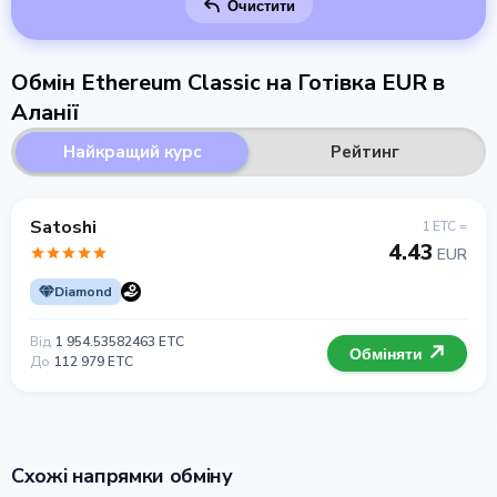
Очистити
Обмін Ethereum Classic на Готівка EUR в
Аланії
Найкращий курс
Рейтинг
Satoshi
1 ETC =
4.43
EUR
Diamond
Від
1 954.53582463 ETC
Обміняти
До
112 979 ETC
Схожі напрямки обміну