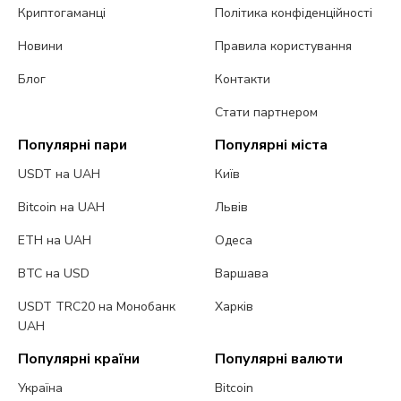
Криптогаманці
Політика конфіденційності
Новини
Правила користування
Блог
Контакти
Стати партнером
Популярні пари
Популярні міста
USDT на UAH
Київ
Bitcoin на UAH
Львів
ETH на UAH
Одеса
BTC на USD
Варшава
USDT TRC20 на Монобанк
Харків
UAH
Популярні країни
Популярні валюти
Україна
Bitcoin