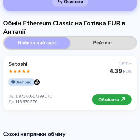
Очистити
Обмін Ethereum Classic на Готівка EUR в
Анталії
Найкращий курс
Рейтинг
Satoshi
1 ETC =
4.39
EUR
Diamond
Від
1 971.68517399 ETC
Обміняти
До
113 970 ETC
Схожі напрямки обміну