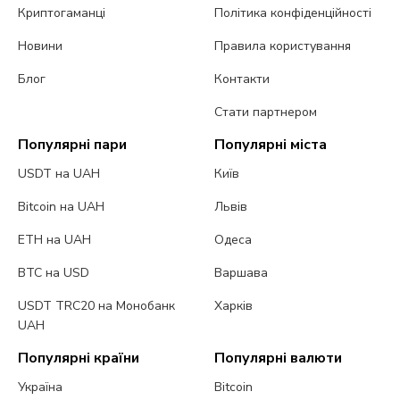
Криптогаманці
Політика конфіденційності
Новини
Правила користування
Блог
Контакти
Стати партнером
Популярні пари
Популярні міста
USDT на UAH
Київ
Bitcoin на UAH
Львів
ETH на UAH
Одеса
BTC на USD
Варшава
USDT TRC20 на Монобанк
Харків
UAH
Популярні країни
Популярні валюти
Україна
Bitcoin